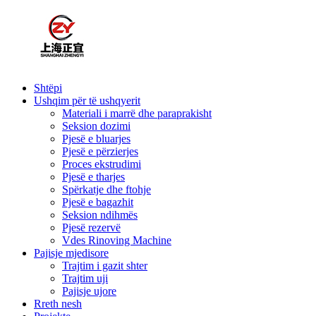
Shtëpi
Ushqim për të ushqyerit
Materiali i marrë dhe paraprakisht
Seksion dozimi
Pjesë e bluarjes
Pjesë e përzierjes
Proces ekstrudimi
Pjesë e tharjes
Spërkatje dhe ftohje
Pjesë e bagazhit
Seksion ndihmës
Pjesë rezervë
Vdes Rinoving Machine
Pajisje mjedisore
Trajtim i gazit shter
Trajtim uji
Pajisje ujore
Rreth nesh