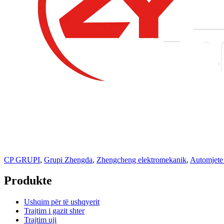
CP GRUPI
,
Grupi Zhengda
,
Zhengcheng elektromekanik
,
Automjete
Produkte
Ushqim për të ushqyerit
Trajtim i gazit shter
Trajtim uji