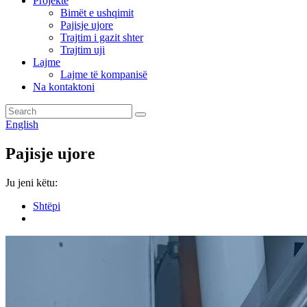
Projekte
Bimët e ushqimit
Pajisje ujore
Trajtim i gazit shter
Trajtim uji
Lajme
Lajme të kompanisë
Na kontaktoni
English
Pajisje ujore
Ju jeni këtu:
Shtëpi