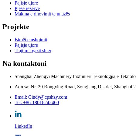
Pajisje ujore
Pjesë rezervë
Makina e rinovimit të unazës
Projekte
Bimët e ushqimit
Pajisje ujore
Trajtim i gazit shter
Na kontaktoni
Shanghai Zhengyi Machinery Inxhinieri Teknologjia e Teknolo
Adresa: Nr. 29 Rongxing Road, Songjiang District, Shanghai 
Email: Cindy@cpshzy.com
Tel: +86-18016242460
LinkedIn