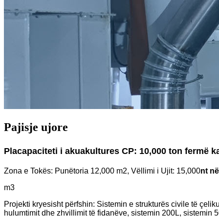
Pajisje ujore
Placapaciteti i akuakultures CP: 10,000 ton fermë k
Zona e Tokës: Punëtoria 12,000 m2, Vëllimi i Ujit: 15,000
nt n
m3
Projekti kryesisht përfshin: Sistemin e strukturës civile të çe
hulumtimit dhe zhvillimit të fidanëve, sistemin 200L, sistemin 500