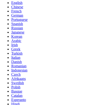
English
Chinese
French
German
Portuguese
Spanish
Russian
Japanese
Korean
Arabic
Irish
Greek
Turkish
Italian
Danish
Romanian
Indonesian
Czech
Afrikaans
Swedish
Polish
Basque
Catalan
Esperanto
Hindi