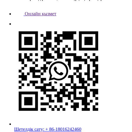
Онлайн қызмет
Шетелдік сату: + 86-18016242460