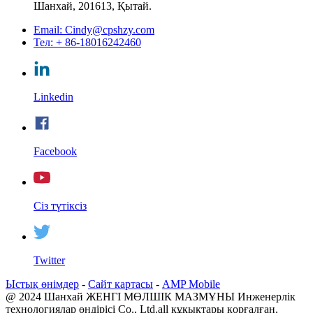
Шанхай, 201613, Қытай.
Email: Cindy@cpshzy.com
Тел: + 86-18016242460
Linkedin
Facebook
Сіз түтіксіз
Twitter
Ыстық өнімдер
-
Сайт картасы
-
AMP Mobile
@ 2024 Шанхай ЖЕНГІ МӨЛШІК МАЗМҰНЫ Инженерлік
технологиялар өндірісі Co., Ltd.all құқықтары қорғалған.