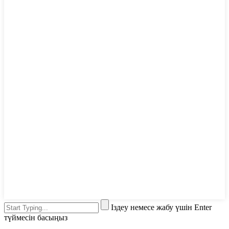
Іздеу немесе жабу үшін Enter
түймесін басыңыз