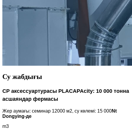
Су жабдығы
CP аксессуартурасы PLACAPAcity: 10 000 тонна
асшаяндар фермасы
Жер аумағы: семинар 12000 м2, су көлемі: 15 000
Nt
Dongying-де
m3