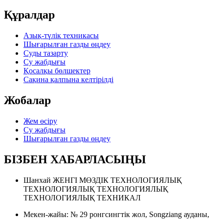
Құралдар
Азық-түлік техникасы
Шығарылған газды өңдеу
Суды тазарту
Су жабдығы
Қосалқы бөлшектер
Сақина қалпына келтірілді
Жобалар
Жем өсіру
Су жабдығы
Шығарылған газды өңдеу
БІЗБЕН ХАБАРЛАСЫҢЫ
Шанхай ЖЕНГІ МӨЗДІК ТЕХНОЛОГИЯЛЫҚ
ТЕХНОЛОГИЯЛЫҚ ТЕХНОЛОГИЯЛЫҚ
ТЕХНОЛОГИЯЛЫҚ ТЕХНИКАЛ
Мекен-жайы: № 29 ронгсингтік жол, Songziang ауданы,