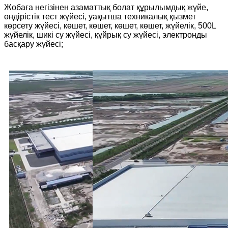
Жобаға негізінен азаматтық болат құрылымдық жүйе,
өндірістік тест жүйесі, уақытша техникалық қызмет
көрсету жүйесі, көшет, көшет, көшет, көшет, жүйелік, 500L
жүйелік, шикі су жүйесі, құйрық су жүйесі, электронды
басқару жүйесі;