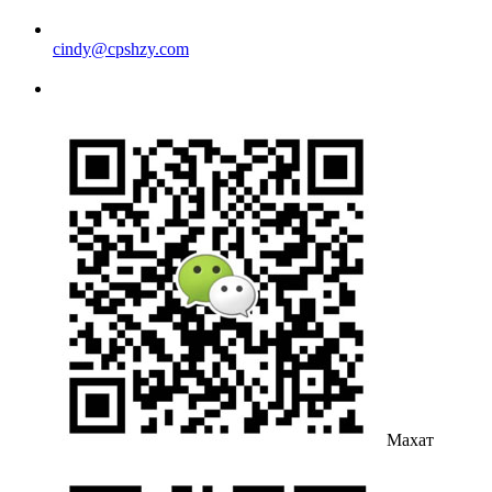
cindy@cpshzy.com
Махат