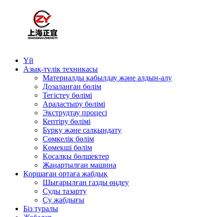
Үй
Азық-түлік техникасы
Материалды қабылдау және алдын-алу
Дозаланған бөлім
Тегістеу бөлімі
Араластыру бөлімі
Экструдтау процесі
Кептіру бөлімі
Бүрку және салқындату
Сөмкелік бөлім
Көмекші бөлім
Қосалқы бөлшектер
Жаңартылған машина
Қоршаған ортаға жабдық
Шығарылған газды өңдеу
Суды тазарту
Су жабдығы
Біз туралы