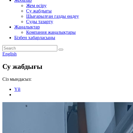
Жобалар
Жем өсіру
Су жабдығы
Шығарылған газды өңдеу
Суды тазарту
Жаңалықтар
Компания жаңалықтары
Бізбен хабарласыңы
English
Су жабдығы
Сіз мындасыз:
Үй