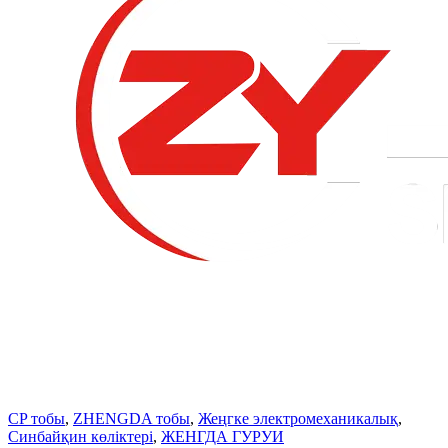
CP тобы
,
ZHENGDA тобы
,
Жеңгке электромеханикалық
,
Синбайқин көліктері
,
ЖЕНГДА ГУРУИ