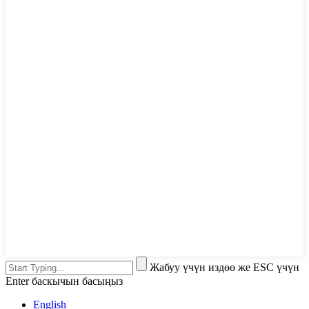
Жабуу үчүн издөө же ESC үчүн
Enter баскычын басыңыз
English