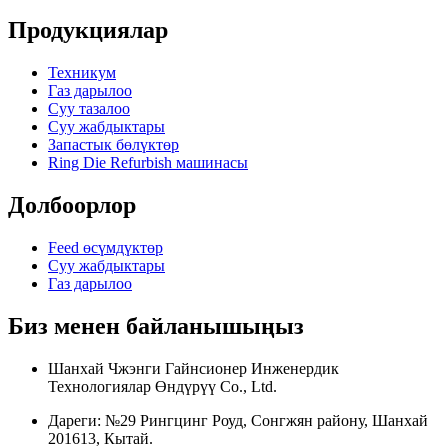
Продукциялар
Техникум
Газ дарылоо
Суу тазалоо
Суу жабдыктары
Запастык бөлүктөр
Ring Die Refurbish машинасы
Долбоорлор
Feed өсүмдүктөр
Суу жабдыктары
Газ дарылоо
Биз менен байланышыңыз
Шанхай Чжэнги Гайнсионер Инженердик
Технологиялар Өндүрүү Co., Ltd.
Дареги: №29 Рингцинг Роуд, Сонгжян району, Шанхай
201613, Кытай.