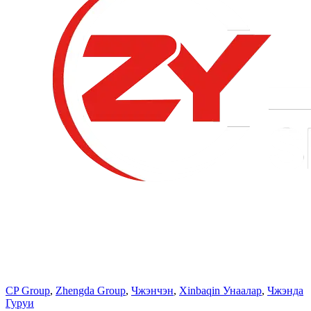
CP Group
,
Zhengda Group
,
Чжэнчэн
,
Xinbaqin Унаалар
,
Чжэнда
Гуруи