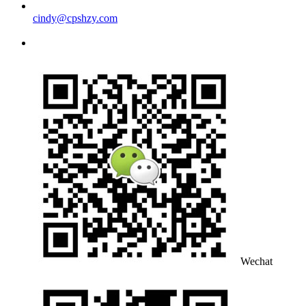
cindy@cpshzy.com
Wechat