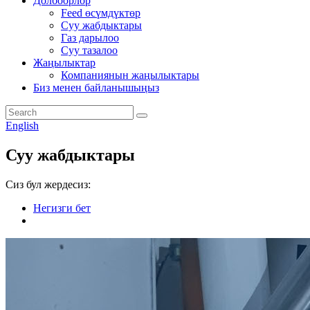
Долбоорлор
Feed өсүмдүктөр
Суу жабдыктары
Газ дарылоо
Суу тазалоо
Жаңылыктар
Компаниянын жаңылыктары
Биз менен байланышыңыз
English
Суу жабдыктары
Сиз бул жердесиз:
Негизги бет