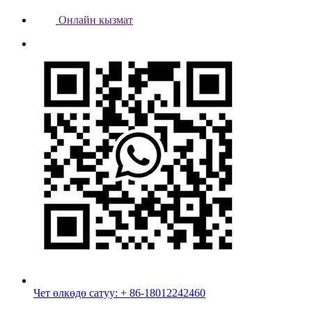
Онлайн кызмат
Чет өлкөдө сатуу: + 86-18012242460