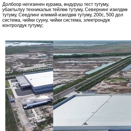
Долбоор негизинен курама, өндүрүш тест тутуму,
убактылуу техникалык тейлөө тутуму, Севернинг изилдөө
тутуму, Сеедлинг илимий-изилдөө тутуму, 200с, 500 дол
система, чийки сууну, чийки система, электрондук
контролдук тутуму;