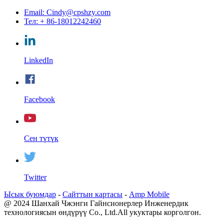
Email: Cindy@cpshzy.com
Тел: + 86-18012242460
LinkedIn
Facebook
Сен түтүк
Twitter
Ысык буюмдар
-
Сайттын картасы
-
Amp Mobile
@ 2024 Шанхай Чжэнги Гайнсионерлер Инженердик
технологиясын өндүрүү Co., Ltd.All укуктары корголгон.