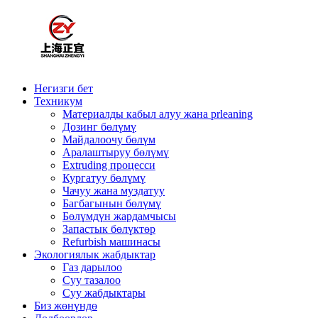
Негизги бет
Техникум
Материалды кабыл алуу жана prleaning
Дозинг бөлүмү
Майдалоочу бөлүм
Аралаштыруу бөлүмү
Extruding процесси
Кургатуу бөлүмү
Чачуу жана муздатуу
Багбагынын бөлүмү
Бөлүмдүн жардамчысы
Запастык бөлүктөр
Refurbish машинасы
Экологиялык жабдыктар
Газ дарылоо
Суу тазалоо
Суу жабдыктары
Биз жөнүндө