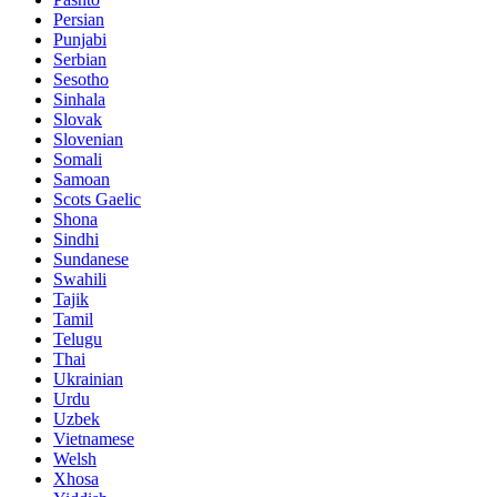
Persian
Punjabi
Serbian
Sesotho
Sinhala
Slovak
Slovenian
Somali
Samoan
Scots Gaelic
Shona
Sindhi
Sundanese
Swahili
Tajik
Tamil
Telugu
Thai
Ukrainian
Urdu
Uzbek
Vietnamese
Welsh
Xhosa