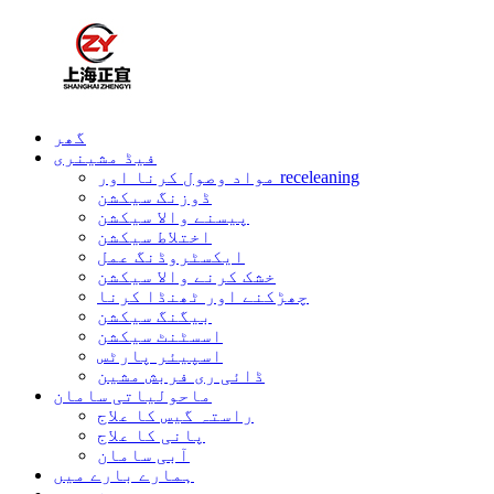
گھر
فیڈ مشینری
مواد وصول کرنا اور receleaning
ڈوزنگ سیکشن
پیسنے والا سیکشن
اختلاط سیکشن
ایکسٹروڈنگ عمل
خشک کرنے والا سیکشن
چھڑکنے اور ٹھنڈا کرنا
بیگنگ سیکشن
اسسٹنٹ سیکشن
اسپیئر پارٹس
ڈائی ری فربش مشین
ماحولیاتی سامان
راستہ گیس کا علاج
پانی کا علاج
آبی سامان
ہمارے بارے میں