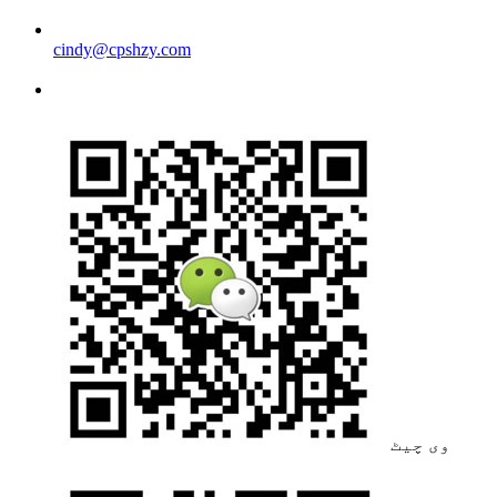
cindy@cpshzy.com
وی چیٹ