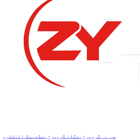
سی پی گروپ
,
ژینگڈا گروپ
,
ژینگچینگ الیکٹرو