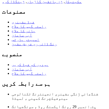
مکینیکل
,
ژن بائقین گاڑیاں
,
ژینگڈا گرو
مصنوعات
فیڈ مشینری
راستہ گیس کا علاج
پانی کا علاج
آبی سامان
اسپیئر پارٹس
رنگ ڈائی ری فربش مشین
منصوبے
پودوں کو فیڈ کریں
آبی سامان
راستہ گیس کا علاج
ہم سے رابطہ کریں
شنگھائی ژنگی مشینری انجینئرنگ ٹکنالوجی
مینوفیکچرنگ کمپنی ، لمیٹڈ
پتہ: نمبر 29 رونگ ایکسنگ روڈ ، سونگجیانگ