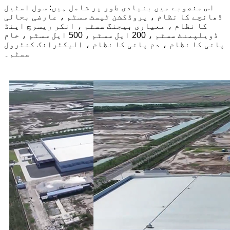
اس منصوبے میں بنیادی طور پر شامل ہیں: سول اسٹیل
ڈھانچے کا نظام ، پروڈکشن ٹیسٹ سسٹم ، عارضی بحالی
کا نظام ، معیاری بیجنگ سسٹم ، انکر ریسرچ اینڈ
ڈویلپمنٹ سسٹم ، 200 ایل سسٹم ، 500 ایل سسٹم ، خام
پانی کا نظام ، دم پانی کا نظام ، الیکٹرانک کنٹرول
سسٹم۔