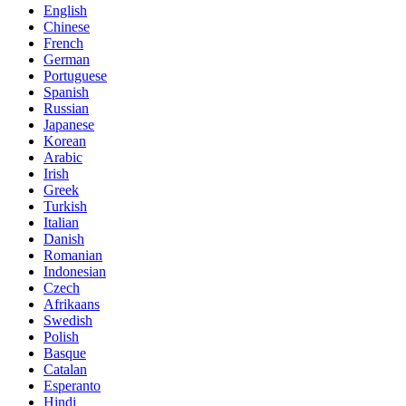
English
Chinese
French
German
Portuguese
Spanish
Russian
Japanese
Korean
Arabic
Irish
Greek
Turkish
Italian
Danish
Romanian
Indonesian
Czech
Afrikaans
Swedish
Polish
Basque
Catalan
Esperanto
Hindi