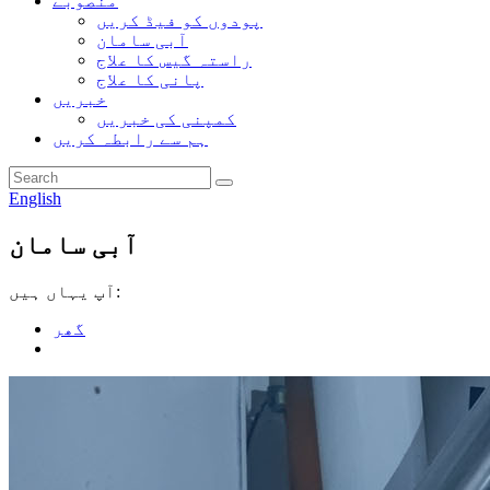
منصوبے
پودوں کو فیڈ کریں
آبی سامان
راستہ گیس کا علاج
پانی کا علاج
خبریں
کمپنی کی خبریں
ہم سے رابطہ کریں
English
آبی سامان
آپ یہاں ہیں:
گھر