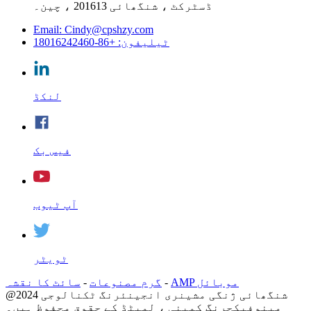
ڈسٹرکٹ ، شنگھائی 201613 ، چین۔
Email: Cindy@cpshzy.com
ٹیلیفون: +86-18016242460
لنکڈ
فیس بک
آپ ٹیوب
ٹویٹر
AMP موبائل
-
گرم مصنوعات
-
سائٹ کا نقشہ
@2024 شنگھائی ژنگی مشینری انجینئرنگ ٹکنالوجی
مینوفیکچرنگ کمپنی ، لمیٹڈ کے حقوق محفوظ ہیں۔