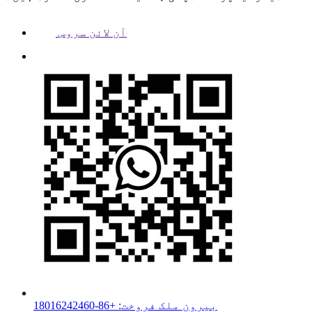
آن لائن سروس
بیرون ملک فروخت: +86-18016242460