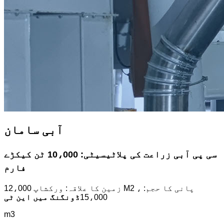
آبی سامان
سی پی آبی زراعت کی پلاٹیسیٹی: 10،000 ٹن کیکڑے
فارم
زمین کا علاقہ: ورکشاپ 12،000 M2 ، پانی کا حجم:
15،000
ڈونگنگ میں این ٹی
m3