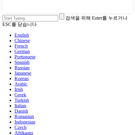
검색을 위해 Enter를 누르거나
ESC를 닫습니다
English
Chinese
French
German
Portuguese
Spanish
Russian
Japanese
Korean
Arabic
Irish
Greek
Turkish
Italian
Danish
Romanian
Indonesian
Czech
Afrikaans