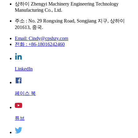
상하이 Zhengyi Machinery Engineering Technology
Manufacturing Co., Ltd.
주소 : No. 29 Rongxing Road, Songjiang 지구, 상하이
201613, 중국.
Email: Cindy@cpshzy.com
전화 : +86-18016242460
LinkedIn
페이스 북
튜브