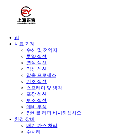
집
사료 기계
수신 및 전임자
투약 섹션
연삭 섹션
믹싱 섹션
압출 프로세스
건조 섹션
스프레이 및 냉각
포장 섹션
보조 섹션
예비 부품
장비를 리퍼 비시하십시오
환경 장비
배기 가스 처리
수처리