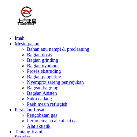
Imah
Mesin pakan
Bahan anu nampi & precleaning
Bagian dosis
Bagian grinding
Bagian nyampur
Prosés ékstruding
Bagian pengering
Nyemprot sareng penyejukan
Bagéan bagging
Bagéan Asisten
Suku cadang
Paeh mesin refurgish
Peralatan Lusat
Pengobatan gas
Perumemata cai cai cai cai
Alat akuatik
Tentang Kami