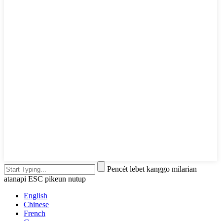
Pencét lebet kanggo milarian
atanapi ESC pikeun nutup
English
Chinese
French