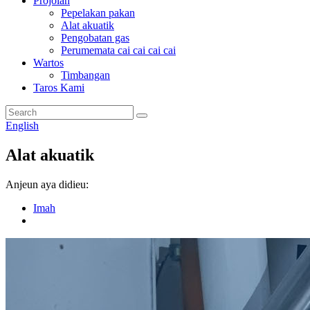
Projolan
Pepelakan pakan
Alat akuatik
Pengobatan gas
Perumemata cai cai cai cai
Wartos
Timbangan
Taros Kami
English
Alat akuatik
Anjeun aya didieu:
Imah