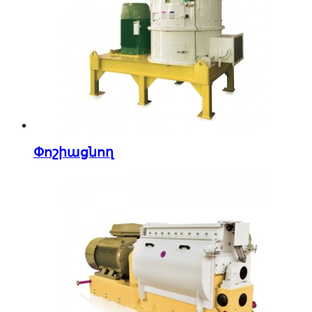
Փոշիացնող