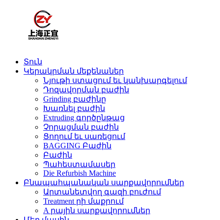
Տուն
Կերակրման մեքենաներ
Նյութի ստացում եւ կանխարգելում
Դոզավորման բաժին
Grinding բաժինը
Խառնել բաժին
Extruding գործընթաց
Չորացման բաժին
Ցողում եւ սառեցում
BAGGING Բաժին
Բաժին
Պահեստամասեր
Die Refurbish Machine
Բնապահպանական սարքավորումներ
Արտանետվող գազի բուժում
Treatment րի մաքրում
A րային սարքավորումներ
Մեր մասին