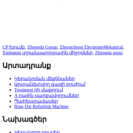
CP խումբ
,
Zhengda Group
,
Zhengcheng ElectromeMekanical
,
Xinbaiqin տրանսպորտային միջոցներ
,
Zhengda gurui
Արտադրանք
Կերակրման մեքենաներ
Արտանետվող գազի բուժում
Treatment րի մաքրում
A րային սարքավորումներ
Պահեստամասեր
Ring Die Refurbish Machine
Նախագծեր
Կերակրող բույսեր