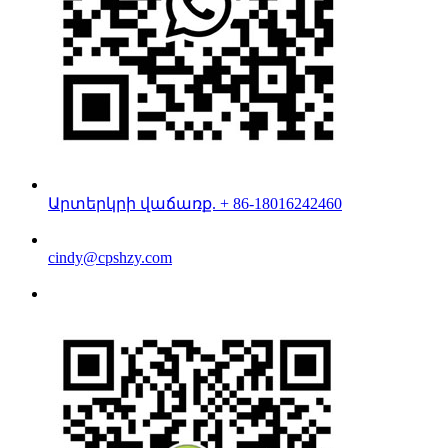
Արտերկրի վաճառք. + 86-18016242460
cindy@cpshzy.com