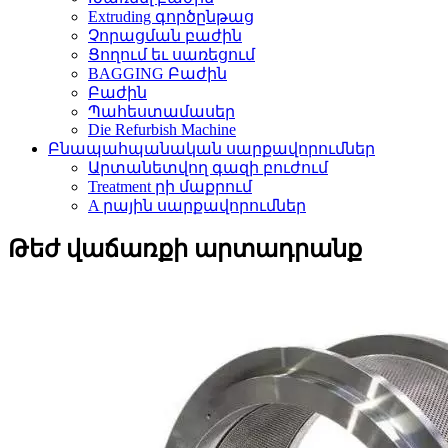
Extruding գործընթաց
Չորացման բաժին
Ցողում եւ սառեցում
BAGGING Բաժին
Բաժին
Պահեստամասեր
Die Refurbish Machine
Բնապահպանական սարքավորումներ
Արտանետվող գազի բուժում
Treatment րի մաքրում
A րային սարքավորումներ
Թեժ վաճառքի արտադրանք