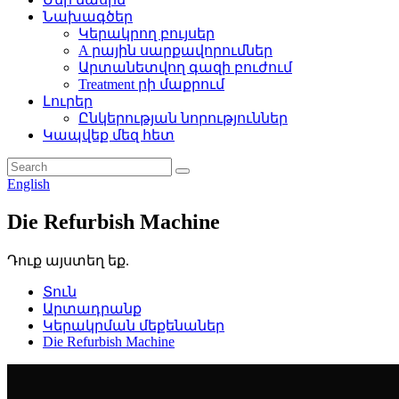
Նախագծեր
Կերակրող բույսեր
A րային սարքավորումներ
Արտանետվող գազի բուժում
Treatment րի մաքրում
Լուրեր
Ընկերության նորություններ
Կապվեք մեզ հետ
English
Die Refurbish Machine
Դուք այստեղ եք.
Տուն
Արտադրանք
Կերակրման մեքենաներ
Die Refurbish Machine