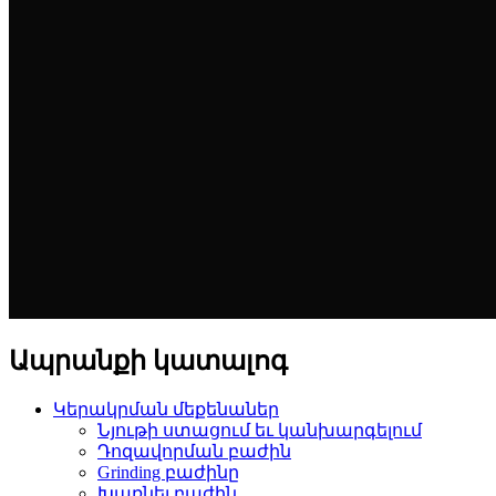
Ապրանքի կատալոգ
Կերակրման մեքենաներ
Նյութի ստացում եւ կանխարգելում
Դոզավորման բաժին
Grinding բաժինը
Խառնել բաժին