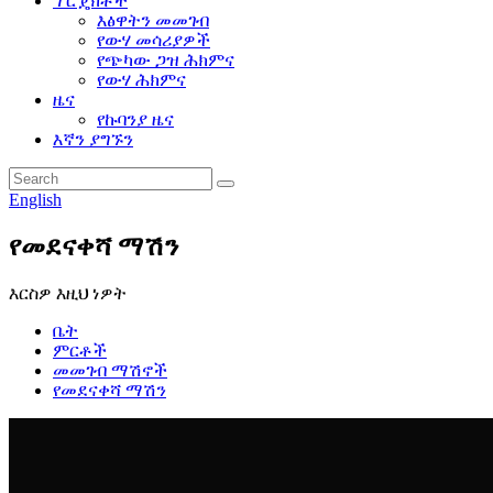
ፕሮጄክቶች
እፅዋትን መመገብ
የውሃ መሳሪያዎች
የጭካው ጋዝ ሕክምና
የውሃ ሕክምና
ዜና
የኩባንያ ዜና
እኛን ያግኙን
English
የመደናቀሻ ማሽን
እርስዎ እዚህ ነዎት
ቤት
ምርቶች
መመገብ ማሽኖች
የመደናቀሻ ማሽን