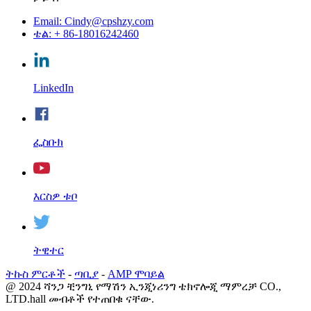
Email: Cindy@cpshzy.com
ቴል: + 86-18016242460
LinkedIn
ፌስቡክ
እርስዎ ቱቦ
ትዊተር
ትኩስ ምርቶች
-
ጣቢያ
-
AMP ሞባይል
@ 2024 ሻንጋ ቺንግኒ የማሽን ኢንጂነሪንግ ቴክኖሎጂ ማምረቻ CO.,
LTD.hall መብቶች የተጠበቁ ናቸው.