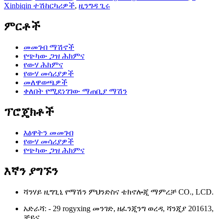
Xinbiqin ተሽከርካሪዎች
,
ዚንግዳ ጊሩ
ምርቶች
መመገብ ማሽኖች
የጭካው ጋዝ ሕክምና
የውሃ ሕክምና
የውሃ መሳሪያዎች
መለዋወጫዎች
ቀለበት የሚደነገገው ማጠቢያ ማሽን
ፕሮጄክቶች
እፅዋትን መመገብ
የውሃ መሳሪያዎች
የጭካው ጋዝ ሕክምና
እኛን ያግኙን
ሻንሃይ ዚግጊኒ የማሽን ምህንድስና ቴክኖሎጂ ማምረቻ CO., LCD.
አድራሻ: - 29 rogyxing መንገድ, ዘፈንጂንግ ወረዳ, ሻንጂያ 201613,
ቻይና.