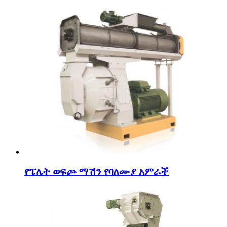
የፔሌት ወፍጮ ማሽን የባለሙያ አምራች