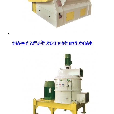
የባለሙያ አምራች ድርብ ሁለት ዘንግ ድብልቅ