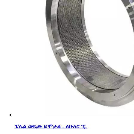
ፔሌል ወፍጮ ይሞታል - ለቡለር ፒ.