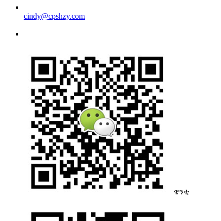
cindy@cpshzy.com
ዌንቲ