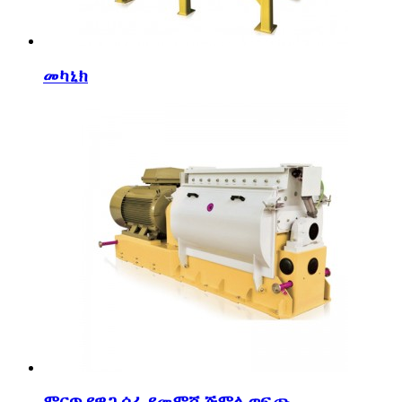
መካኒክ
ምርጥ የዋጋ ሰፊ የመሞሻ ጅምላ ወፍጮ