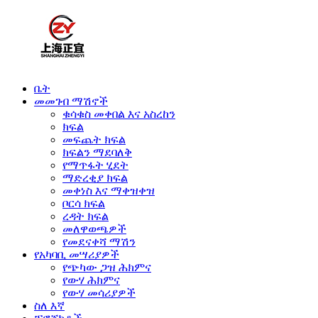
ቤት
መመገብ ማሽኖች
ቁሳቁስ መቀበል እና አስረከን
ክፍል
መፍጨት ክፍል
ክፍልን ማደባለቅ
የማጥፋት ሂደት
ማድረቂያ ክፍል
መቀነስ እና ማቀዝቀዝ
ቦርሳ ክፍል
ረዳት ክፍል
መለዋወጫዎች
የመደናቀሻ ማሽን
የአካባቢ መሣሪያዎች
የጭካው ጋዝ ሕክምና
የውሃ ሕክምና
የውሃ መሳሪያዎች
ስለ እኛ