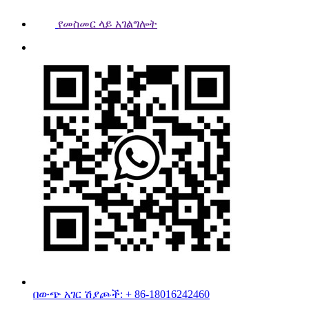
የመስመር ላይ አገልግሎት
በውጭ አገር ሽያጮች: + 86-18016242460