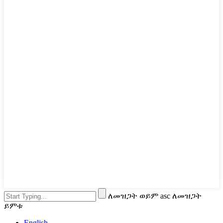
ለመዝጋት ወይም asc ለመዝጋት
ይምቱ
English