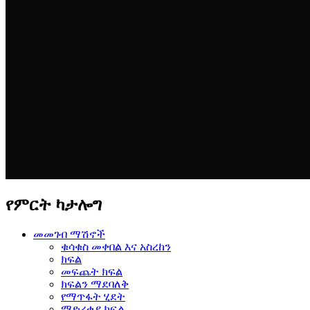
የምርት ካታሎግ
መመገብ ማሽኖች
ቁሳቁስ መቀበል እና አስረከን
ክፍል
መፍጨት ክፍል
ክፍልን ማደባለቅ
የማጥፋት ሂደት
ማድረቂያ ክፍል