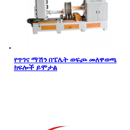
የጥገና ማሽን በፔሌት ወፍጮ መለዋወጫ
ክፍሎች ይሞታል