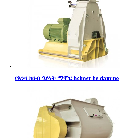
የእንባ ክበብ ዓይነት ማሞር helmer heldamine