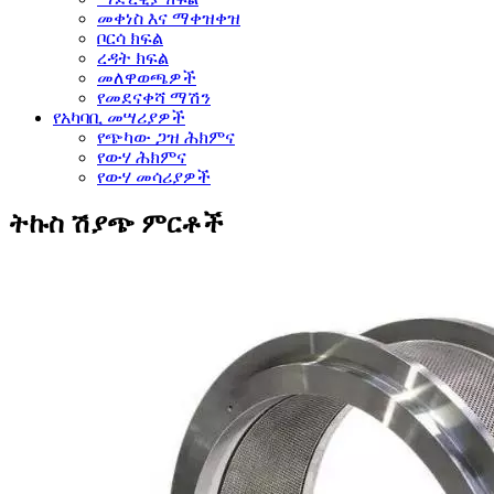
መቀነስ እና ማቀዝቀዝ
ቦርሳ ክፍል
ረዳት ክፍል
መለዋወጫዎች
የመደናቀሻ ማሽን
የአካባቢ መሣሪያዎች
የጭካው ጋዝ ሕክምና
የውሃ ሕክምና
የውሃ መሳሪያዎች
ትኩስ ሽያጭ ምርቶች