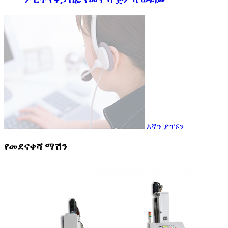
እኛን ያግኙን
የመደናቀሻ ማሽን