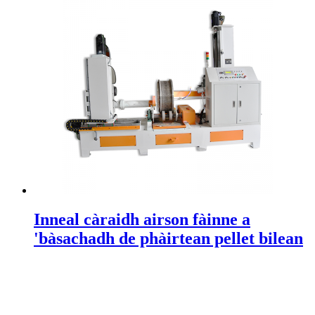
Inneal càraidh airson fàinne a
'bàsachadh de phàirtean pellet bilean