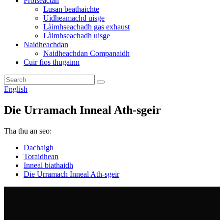
Pròiseactan
Lusan beathaichte
Uidheamachd uisge
Làimhseachadh gas exhaust
Làimhseachadh uisge
Naidheachdan
Naidheachdan Companaidh
Cuir fios thugainn
English
Die Urramach Inneal Ath-sgeir
Tha thu an seo:
Dachaigh
Toraidhean
Inneal biathaidh
Die Urramach Inneal Ath-sgeir