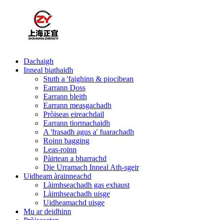
Dachaigh
Inneal biathaidh
Stuth a 'faighinn & piocibean
Earrann Doss
Earrann bleith
Earrann measgachadh
Pròiseas eireachdail
Earrann tiormachaidh
A 'frasadh agus a' fuarachadh
Roinn bagging
Leas-roinn
Pàirtean a bharrachd
Die Urramach Inneal Ath-sgeir
Uidheam àrainneachd
Làimhseachadh gas exhaust
Làimhseachadh uisge
Uidheamachd uisge
Mu ar deidhinn