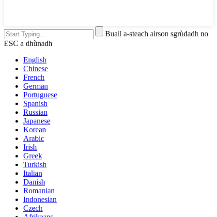
Buail a-steach airson sgrùdadh no
ESC a dhùnadh
English
Chinese
French
German
Portuguese
Spanish
Russian
Japanese
Korean
Arabic
Irish
Greek
Turkish
Italian
Danish
Romanian
Indonesian
Czech
Afrikaans