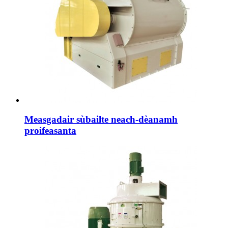
Measgadair sùbailte neach-dèanamh
proifeasanta