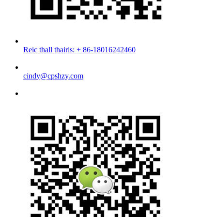
Reic thall thairis: + 86-18016242460
cindy@cpshzy.com