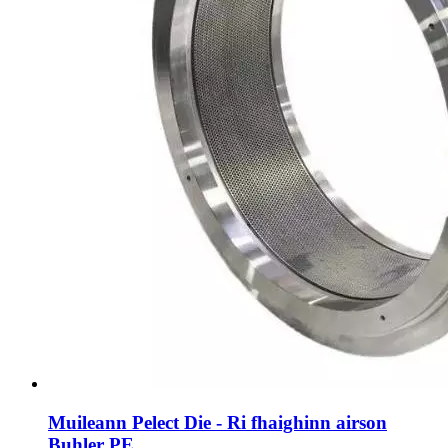
Muileann Pelect Die - Ri fhaighinn airson
Buhler PE ...