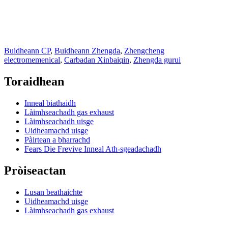
Buidheann CP
,
Buidheann Zhengda
,
Zhengcheng
electromemenical
,
Carbadan Xinbaiqin
,
Zhengda gurui
Toraidhean
Inneal biathaidh
Làimhseachadh gas exhaust
Làimhseachadh uisge
Uidheamachd uisge
Pàirtean a bharrachd
Fears Die Frevive Inneal Ath-sgeadachadh
Pròiseactan
Lusan beathaichte
Uidheamachd uisge
Làimhseachadh gas exhaust