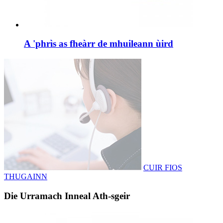
A 'phrìs as fheàrr de mhuileann ùird
CUIR FIOS
THUGAINN
Die Urramach Inneal Ath-sgeir