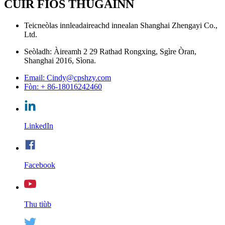
CUIR FIOS THUGAINN
Teicneòlas innleadaireachd innealan Shanghai Zhengayi Co.,
Ltd.
Seòladh: Àireamh 2 29 Rathad Rongxing, Sgìre Òran,
Shanghai 2016, Sìona.
Email: Cindy@cpshzy.com
Fòn: + 86-18016242460
LinkedIn
Facebook
Thu tiùb