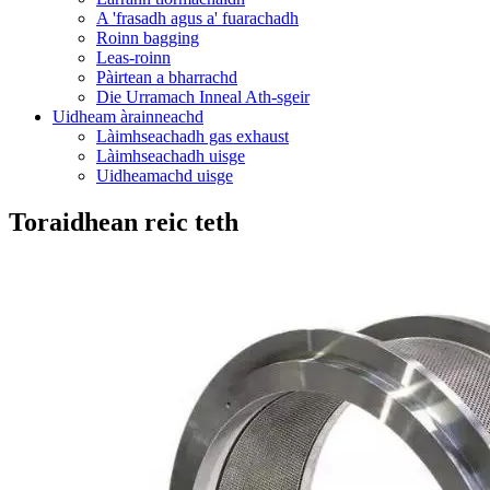
A 'frasadh agus a' fuarachadh
Roinn bagging
Leas-roinn
Pàirtean a bharrachd
Die Urramach Inneal Ath-sgeir
Uidheam àrainneachd
Làimhseachadh gas exhaust
Làimhseachadh uisge
Uidheamachd uisge
Toraidhean reic teth