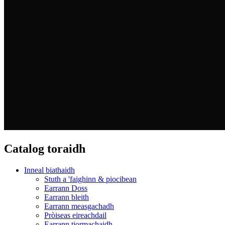
Catalog toraidh
Inneal biathaidh
Stuth a 'faighinn & piocibean
Earrann Doss
Earrann bleith
Earrann measgachadh
Pròiseas eireachdail
Earrann tiormachaidh