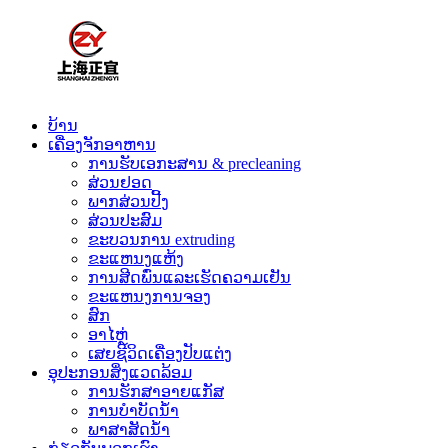
ບ້ານ
ເຄື່ອງຈັກອາຫານ
ການຮັບເອກະສານ & precleaning
ສ່ວນຢອດ
ພາກສ່ວນປີ້ງ
ສ່ວນປະສົມ
ຂະບວນການ extruding
ຂະແຫນງແຫ້ງ
ການສີດພົ່ນແລະເຮັດຄວາມເຢັນ
ຂະແຫນງການຈອງ
ສົກ
ອາໄຫຼ່
ເສຍຊີວິດເຄື່ອງປັບແຕ່ງ
ອຸປະກອນສິ່ງແວດລ້ອມ
ການຮັກສາອາຍແກັສ
ການບໍາບັດນ້ໍາ
ພາສາສັດນ້ໍາ