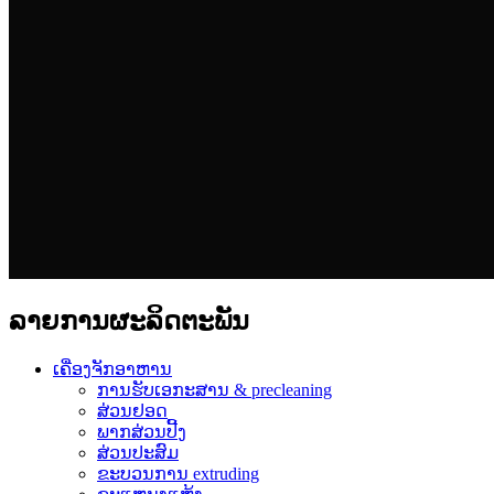
ລາຍການຜະລິດຕະພັນ
ເຄື່ອງຈັກອາຫານ
ການຮັບເອກະສານ & precleaning
ສ່ວນຢອດ
ພາກສ່ວນປີ້ງ
ສ່ວນປະສົມ
ຂະບວນການ extruding