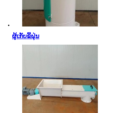
ຜູ້ເກັບຂີ້ຝຸ່ນ