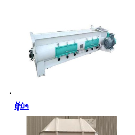
ຜູ້ນໍາ