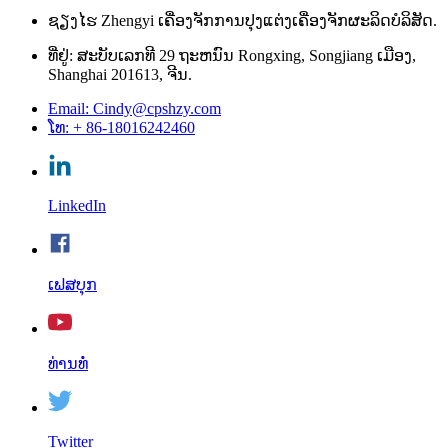
ຊຽງໄຮ Zhengyi ເຄື່ອງຈັກການປຸງແຕ່ງເຄື່ອງຈັກຜະລິດບໍລິສັດ.
ທີ່ຢູ່: ສະບັບເລກທີ 29 ຖະຫນົນ Rongxing, Songjiang ເມືອງ,
Shanghai 201613, ຈີນ.
Email: Cindy@cpshzy.com
ໂທ: + 86-18016242460
LinkedIn
ເຟສບຸກ
ທ່ານທໍ່
Twitter