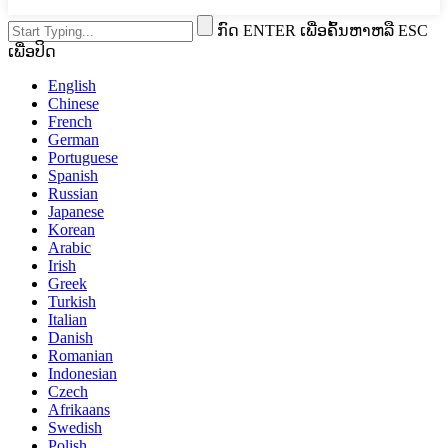
ກົດ ENTER ເພື່ອຄົ້ນຫາຫລື ESC
ເພື່ອປິດ
English
Chinese
French
German
Portuguese
Spanish
Russian
Japanese
Korean
Arabic
Irish
Greek
Turkish
Italian
Danish
Romanian
Indonesian
Czech
Afrikaans
Swedish
Polish