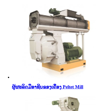
ຜູ້ຜະລິດມືອາຊີບຂອງເຄື່ອງ Peltet Mill