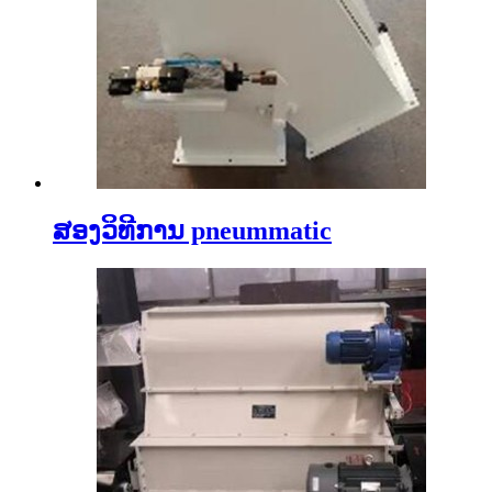
ສອງວິທີການ pneummatic