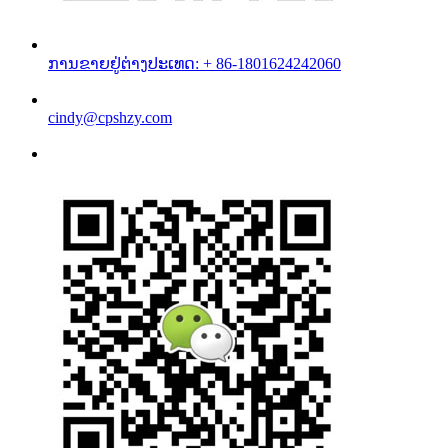
ການຂາຍຢູ່ຕ່າງປະເທດ: + 86-1801624242060
cindy@cpshzy.com