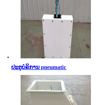
ປະຕູບໍລິການ pneumatic