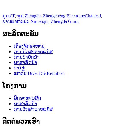
ກຸ່ມ CP
,
ກຸ່ມ Zhengda
,
Zhengcheng ElectromeChanical
,
ຍານພາຫະນະ Xinbaiqin
,
Zhengda Gurui
ຜະລິດຕະພັນ
ເຄື່ອງຈັກອາຫານ
ການຮັກສາອາຍແກັສ
ການບໍາບັດນ້ໍາ
ພາສາສັດນ້ໍາ
ອາໄຫຼ່
ແຫວນ Diver Die Refurbish
ໂຄງການ
ພືດອາຫານສັດ
ພາສາສັດນ້ໍາ
ການຮັກສາອາຍແກັສ
ຕິດຕໍ່ພວກເຮົາ