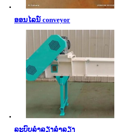
ອອນໄລນ໌ conveyor
ລະບົບລໍາລຽງລໍາລຽງ