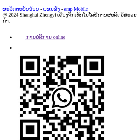
ຜະລິດຕະພັນຮ້ອນ
-
ແຜນຜັງ
-
amp Mobile
@ 2024 Shanghai Zhengyi ເຄື່ອງຈັກເທັກໂນໂລຢີການຜະລິດວິສະວະ
ກໍາ.
ການບໍລິການ online