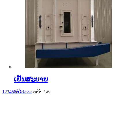
ເຢັນສະບາຍ
1
2
3
4
5
6
ຕໍ່ໄປ>
>>
ຫນ້າ 1/6