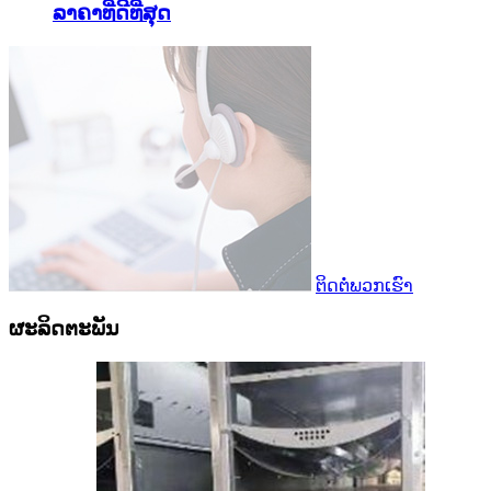
ລາຄາທີ່ດີທີ່ສຸດ
ຕິດຕໍ່ພວກເຮົາ
ຜະລິດຕະພັນ