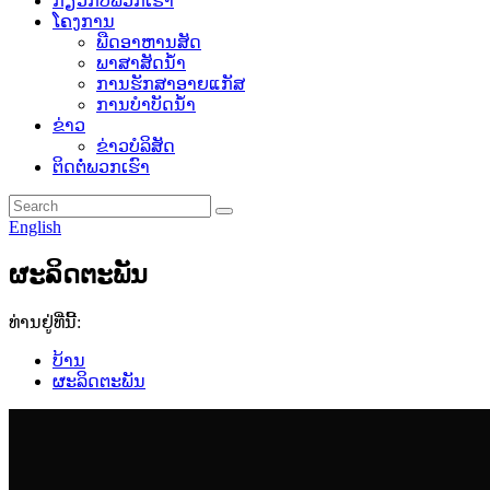
ກ່ຽວກັບພວກເຮົາ
ໂຄງການ
ພືດອາຫານສັດ
ພາສາສັດນ້ໍາ
ການຮັກສາອາຍແກັສ
ການບໍາບັດນ້ໍາ
ຂ່າວ
ຂ່າວບໍລິສັດ
ຕິດຕໍ່ພວກເຮົາ
English
ຜະລິດຕະພັນ
ທ່ານຢູ່ທີ່ນີ້:
ບ້ານ
ຜະລິດຕະພັນ