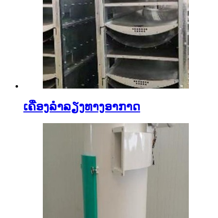
ເຄື່ອງລໍາລຽງທາງອາກາດ