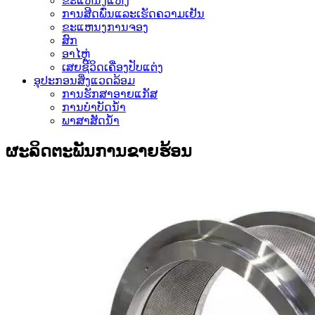
ຂະແຫນງແຫ້ງ
ການສີດພົ່ນແລະເຮັດຄວາມເຢັນ
ຂະແຫນງການຈອງ
ສົກ
ອາໄຫຼ່
ເສຍຊີວິດເຄື່ອງປັບແຕ່ງ
ອຸປະກອນສິ່ງແວດລ້ອມ
ການຮັກສາອາຍແກັສ
ການບໍາບັດນ້ໍາ
ພາສາສັດນ້ໍາ
ຜະລິດຕະພັນການຂາຍຮ້ອນ