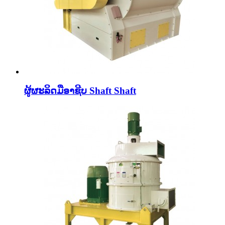
ຜູ້ຜະລິດມືອາຊີບ Shaft Shaft