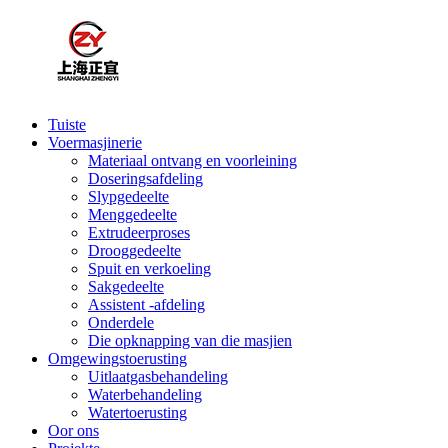
Tuiste
Voermasjinerie
Materiaal ontvang en voorleining
Doseringsafdeling
Slypgedeelte
Menggedeelte
Extrudeerproses
Drooggedeelte
Spuit en verkoeling
Sakgedeelte
Assistent -afdeling
Onderdele
Die opknapping van die masjien
Omgewingstoerusting
Uitlaatgasbehandeling
Waterbehandeling
Watertoerusting
Oor ons