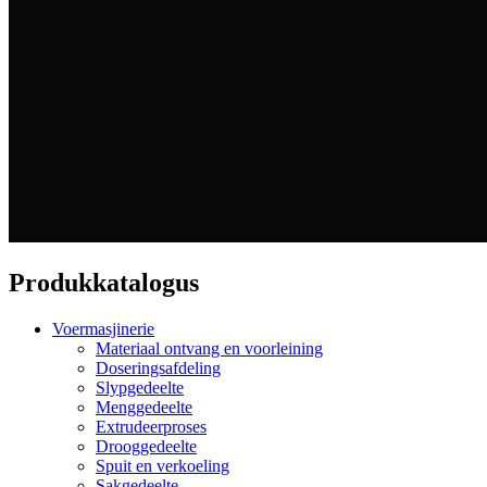
Produkkatalogus
Voermasjinerie
Materiaal ontvang en voorleining
Doseringsafdeling
Slypgedeelte
Menggedeelte
Extrudeerproses
Drooggedeelte
Spuit en verkoeling
Sakgedeelte