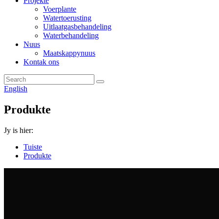
Projekte
Voerplante
Watertoerusting
Uitlaatgasbehandeling
Waterbehandeling
Nuus
Maatskappynuus
Kontak ons
English
Produkte
Jy is hier:
Tuiste
Produkte