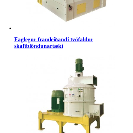
Faglegur framleiðandi tvöfaldur
skaftblöndunartæki