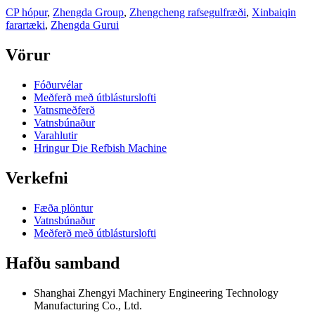
CP hópur
,
Zhengda Group
,
Zhengcheng rafsegulfræði
,
Xinbaiqin
farartæki
,
Zhengda Gurui
Vörur
Fóðurvélar
Meðferð með útblásturslofti
Vatnsmeðferð
Vatnsbúnaður
Varahlutir
Hringur Die Refbish Machine
Verkefni
Fæða plöntur
Vatnsbúnaður
Meðferð með útblásturslofti
Hafðu samband
Shanghai Zhengyi Machinery Engineering Technology
Manufacturing Co., Ltd.