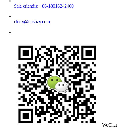
Sala erlendis: +86-18016242460
cindy@cpshzy.com
WeChat