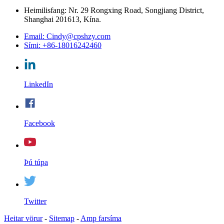
Heimilisfang: Nr. 29 Rongxing Road, Songjiang District,
Shanghai 201613, Kína.
Email: Cindy@cpshzy.com
Sími: +86-18016242460
LinkedIn
Facebook
Þú túpa
Twitter
Heitar vörur
-
Sitemap
-
Amp farsíma