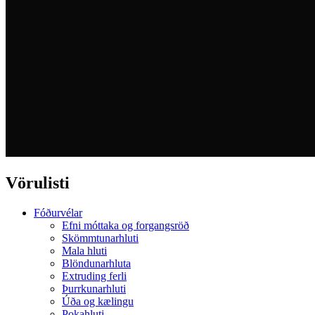
Vörulisti
Fóðurvélar
Efni móttaka og forgangsröð
Skömmtunarhluti
Mala hluti
Blöndunarhluta
Extruding ferli
Þurrkunarhluti
Úða og kælingu
Pokahluti