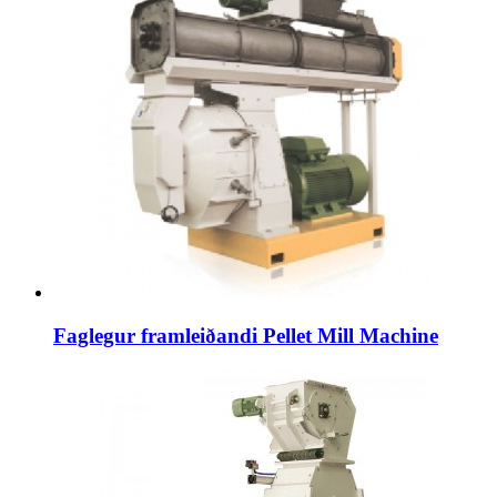
Faglegur framleiðandi Pellet Mill Machine