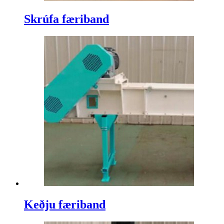
Skrúfa færiband
Keðju færiband