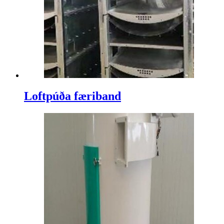
Loftpúða færiband