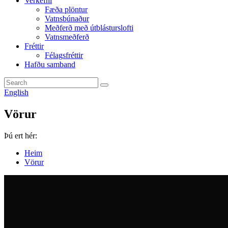
Verkefni
Fæða plöntur
Vatnsbúnaður
Meðferð með útblásturslofti
Vatnsmeðferð
Fréttir
Félagsfréttir
Hafðu samband
English
Vörur
Þú ert hér:
Heim
Vörur