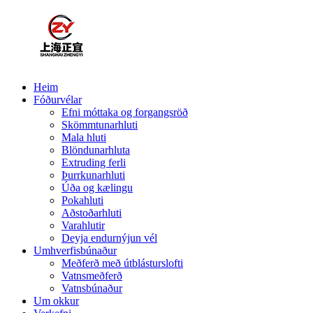
Heim
Fóðurvélar
Efni móttaka og forgangsröð
Skömmtunarhluti
Mala hluti
Blöndunarhluta
Extruding ferli
Þurrkunarhluti
Úða og kælingu
Pokahluti
Aðstoðarhluti
Varahlutir
Deyja endurnýjun vél
Umhverfisbúnaður
Meðferð með útblásturslofti
Vatnsmeðferð
Vatnsbúnaður
Um okkur