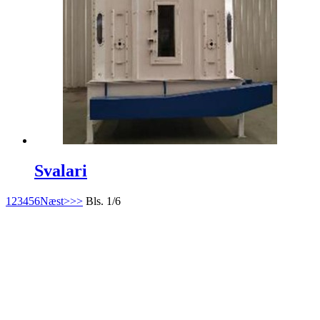
Svalari
1
2
3
4
5
6
Næst>
>>
Bls. 1/6