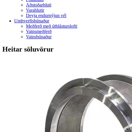
Aðstoðarhluti
Varahlutir
Deyja endurnýjun vél
Umhverfisbúnaður
Meðferð með útblásturslofti
Vatnsmeðferð
Vatnsbúnaður
Heitar söluvörur