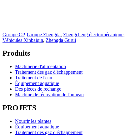
Groupe CP
,
Groupe Zhengda
,
Zhengcheng électromécanique
,
Véhicules Xinbaiqin
,
Zhengda Gurui
Produits
Machinerie d'alimentation
Traitement des gaz d'échappement
Traitement de l'eau
Équipement aquatique
Des pièces de rechange
Machine de rénovation de l'anneau
PROJETS
Nourrir les plantes
Équipement aquatique
Traitement des gaz d'échappement