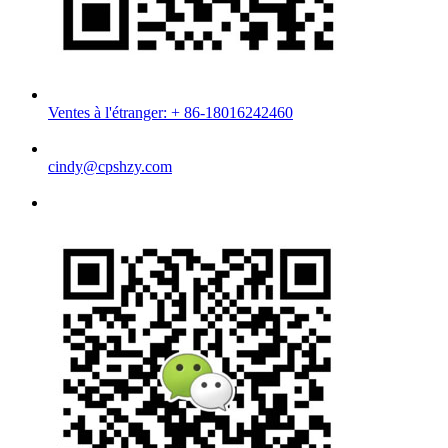
Ventes à l'étranger: + 86-18016242460
cindy@cpshzy.com