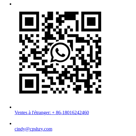
Ventes à l'étranger: + 86-18016242460
cindy@cpshzy.com