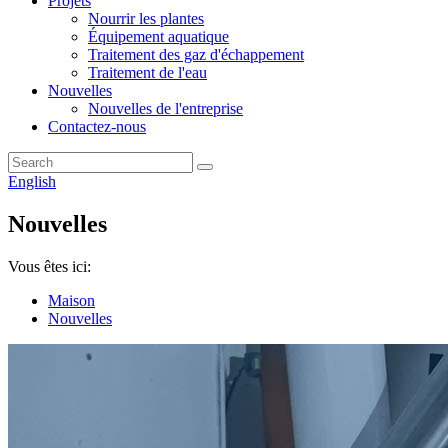
Projets
Nourrir les plantes
Équipement aquatique
Traitement des gaz d'échappement
Traitement de l'eau
Nouvelles
Nouvelles de l'entreprise
Contactez-nous
English
Nouvelles
Vous êtes ici:
Maison
Nouvelles