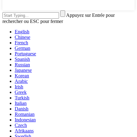
Appuyez sur Entrée pour
rechercher ou ESC pour fermer
English
Chinese
French
German
Portuguese
Spanish
Russian
Japanese
Korean
Arabic
Irish
Greek
Turkish
Italian
Danish
Romanian
Indonesian
Czech
Afrikaans
Swedish