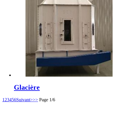
Glacière
1
2
3
4
5
6
Suivant>
>>
Page 1/6