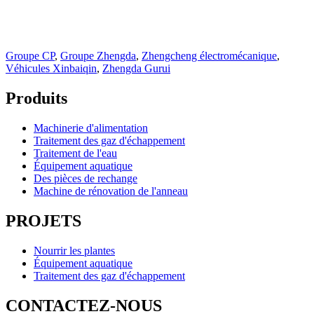
Groupe CP
,
Groupe Zhengda
,
Zhengcheng électromécanique
,
Véhicules Xinbaiqin
,
Zhengda Gurui
Produits
Machinerie d'alimentation
Traitement des gaz d'échappement
Traitement de l'eau
Équipement aquatique
Des pièces de rechange
Machine de rénovation de l'anneau
PROJETS
Nourrir les plantes
Équipement aquatique
Traitement des gaz d'échappement
CONTACTEZ-NOUS