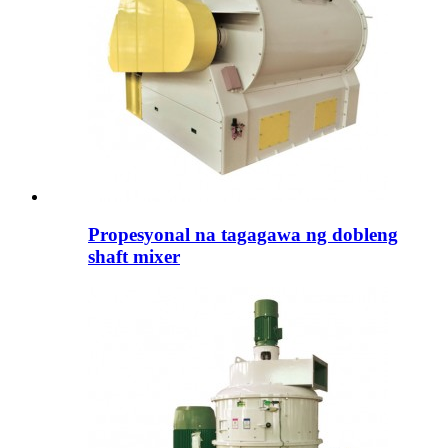
Propesyonal na tagagawa ng dobleng
shaft mixer