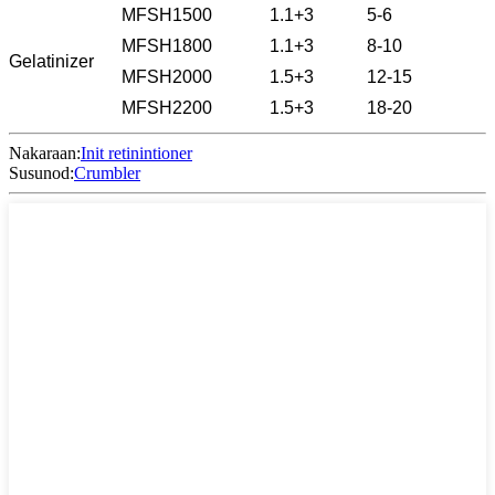
MFSH1500
1.1+3
5-6
MFSH1800
1.1+3
8-10
Gelatinizer
MFSH2000
1.5+3
12-15
MFSH2200
1.5+3
18-20
Nakaraan:
Init retinintioner
Susunod:
Crumbler