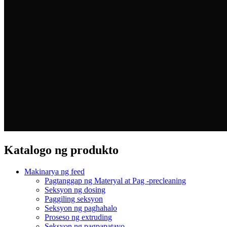
Katalogo ng produkto
Makinarya ng feed
Pagtanggap ng Materyal at Pag -precleaning
Seksyon ng dosing
Paggiling seksyon
Seksyon ng paghahalo
Proseso ng extruding
Seksyon ng pagpapatayo