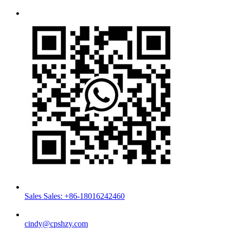
Sales Sales: +86-18016242460
cindy@cpshzy.com