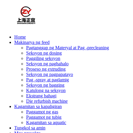
Home
Makinarya ng feed
Pagtanggap ng Materyal at Pag -precleaning
Seksyon ng dosing
Paggiling seksyon
Seksyon ng paghahalo
Proseso ng extruding
Seksyon ng pagpapatayo
Pag -spray at paglamig
Seksyon ng bagging
Katulong na seksyon
Ekstrang bahagi
Die refurbish machine
Kagamitan sa kapaligiran
Paggamot ng gas
Paggamot ng tubig
Kagamitan sa aquatic
Tungkol sa amin