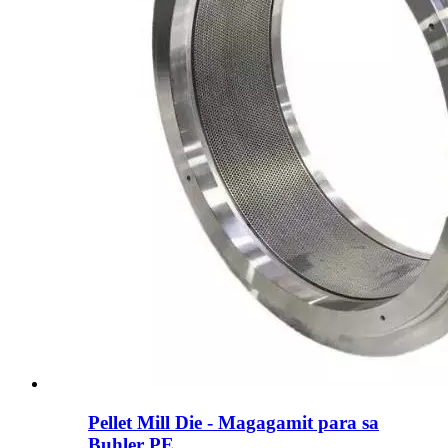
Pellet Mill Die - Magagamit para sa
Buhler PE ...