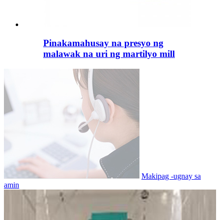
Pinakamahusay na presyo ng
malawak na uri ng martilyo mill
Makipag -ugnay sa
amin