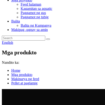
Mga proyekto
Feed halaman
Kagamitan sa aquatic
Paggamot ng gas
Paggamot ng tubig
Balita
Balita ng Kumpanya
Makipag -ugnay sa amin
English
Mga produkto
Nandito ka:
Home
Mga produkto
Makinarya ng feed
Pellet at paglamig