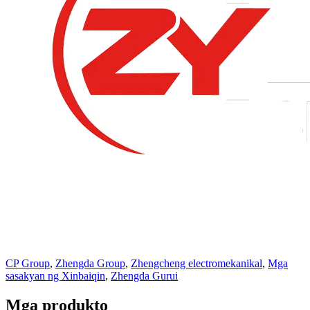
CP Group
,
Zhengda Group
,
Zhengcheng electromekanikal
,
Mga
sasakyan ng Xinbaiqin
,
Zhengda Gurui
Mga produkto