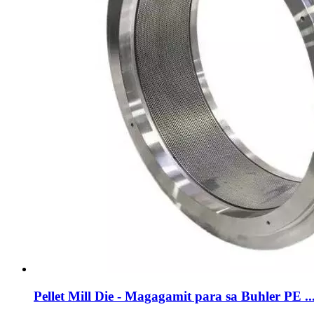
Pellet Mill Die - Magagamit para sa Buhler PE ..