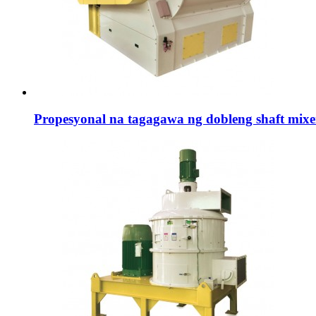
Propesyonal na tagagawa ng dobleng shaft mixe