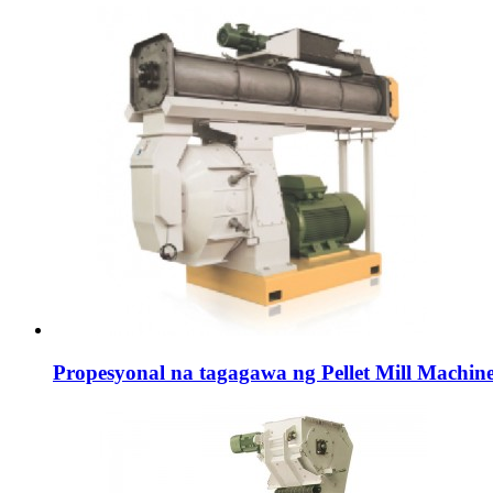
Propesyonal na tagagawa ng Pellet Mill Machin