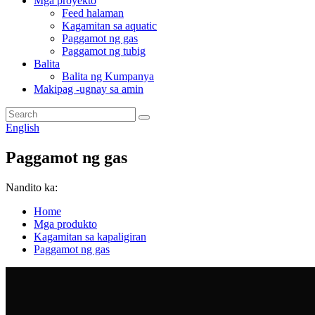
Mga proyekto
Feed halaman
Kagamitan sa aquatic
Paggamot ng gas
Paggamot ng tubig
Balita
Balita ng Kumpanya
Makipag -ugnay sa amin
English
Paggamot ng gas
Nandito ka:
Home
Mga produkto
Kagamitan sa kapaligiran
Paggamot ng gas