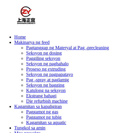
Home
Makinarya ng feed
Pagtanggap ng Materyal at Pag -precleaning
Seksyon ng dosing
Paggiling seksyon
Seksyon ng paghahalo
Proseso ng extruding
Seksyon ng pagpapatayo
Pag -spray at paglamig
Seksyon ng bagging
Katulong na seksyon
Ekstrang bahagi
Die refurbish machine
Kagamitan sa kapaligiran
Paggamot ng gas
Paggamot ng tubig
Kagamitan sa aquatic
Tungkol sa amin