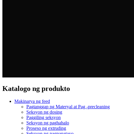
Katalogo ng produkto
Makinarya ng feed
Pagtanggap ng Materyal at Pag -precleaning
Seksyon ng dosing
Paggiling seksyon
Seksyon ng paghahalo
Proseso ng extruding
Seksyon ng pagpapatayo