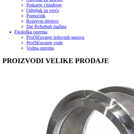
Prskanje i hlađenje
Odjeljak za vreće
Pomoćnik
Rezervni dijelovi
Die Refurbah mašina
Ekološka oprema
Pročišćavanje izduvnih gasova
Pročišćavanje vode
Vodna oprema
PROIZVODI VELIKE PRODAJE