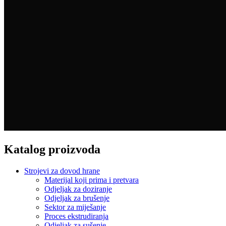
Katalog proizvoda
Strojevi za dovod hrane
Materijal koji prima i pretvara
Odjeljak za doziranje
Odjeljak za brušenje
Sektor za miješanje
Proces ekstrudiranja
Odjeljak za sušenje