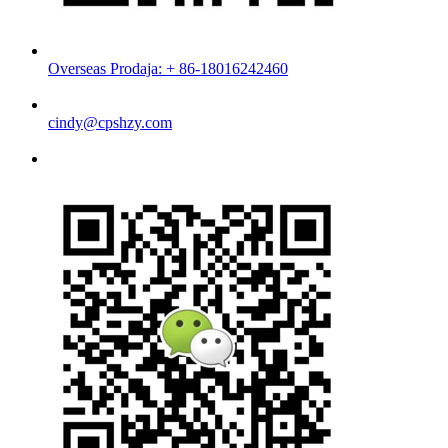
Overseas Prodaja: + 86-18016242460
cindy@cpshzy.com