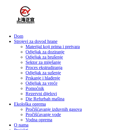
Dom
Strojevi za dovod hrane
Materijal koji prima i pretvara
Odjeljak za doziranje
Odjeljak za brušenje
Sektor za miješanje
Proces ekstrudiranja
Odjeljak za sušenje
Prskanje i hlađenje
Odjeljak za vreće
Pomoćnik
Rezervni dijelovi
Die Refurbah mašina
Ekološka oprema
Pročišćavanje izduvnih gasova
Pročišćavanje vode
Vodna oprema
O nama