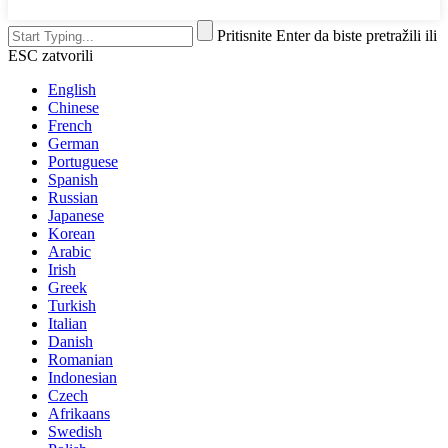
Pritisnite Enter da biste pretražili ili
ESC zatvorili
English
Chinese
French
German
Portuguese
Spanish
Russian
Japanese
Korean
Arabic
Irish
Greek
Turkish
Italian
Danish
Romanian
Indonesian
Czech
Afrikaans
Swedish