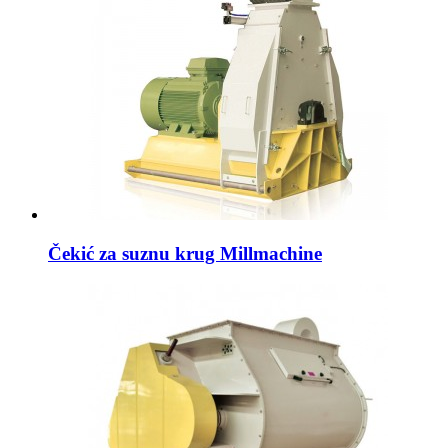
Čekić za suznu krug Millmachine