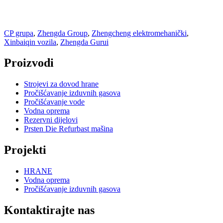
CP grupa
,
Zhengda Group
,
Zhengcheng elektromehanički
,
Xinbaiqin vozila
,
Zhengda Gurui
Proizvodi
Strojevi za dovod hrane
Pročišćavanje izduvnih gasova
Pročišćavanje vode
Vodna oprema
Rezervni dijelovi
Prsten Die Refurbast mašina
Projekti
HRANE
Vodna oprema
Pročišćavanje izduvnih gasova
Kontaktirajte nas