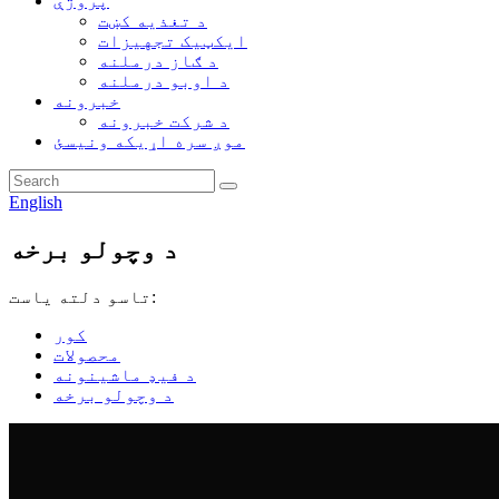
پروژې
د تغذیه کښت
ایکټیک تجهیزات
د ګاز درملنه
د اوبو درملنه
خبرونه
د شرکت خبرونه
موږ سره اړیکه ونیسئ
English
د وچولو برخه
تاسو دلته یاست:
کور
محصولات
د فیډ ماشینونه
د وچولو برخه