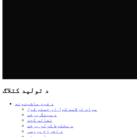
د تولید کتلاګ
د فیډ ماشینونه
مواد ترلاسه کول او چمتو کول
د سینګ برخه
تفاله کچه
د مخلوط کولو برخه
د اخراج پروسې
د وچولو برخه