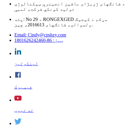
د شانګهای ژویژای ماشین انجینري ټیکنالوژۍ
تولید کونکي شرکت، لمبې
پته: No 29 د RONGEXGED سړک، د کیجیګ
ولسوالۍ، شانګهای 2016613، چین.
Email: Cindy@cpshzy.com
ټیل: 86-1801626242460
لینکولین
فیسبوک
ته تیوب
ټویټر