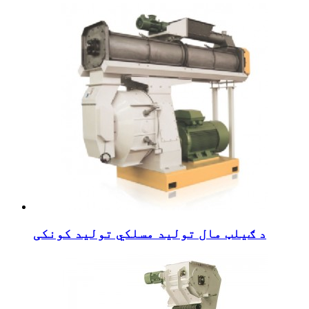
د ګیلټ مال تولید مسلکي تولید کونکی