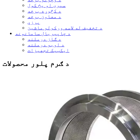
سپری او یخ کول
د کڅوړه برخه
د معاون برخه
پرزې
د تخفیف له لاسه ورکولو ماشین
د چاپیریال سامانونه
د ګاز درملنه
د اوبو درملنه
ایکټیک تجهیزات
د ګرم پلور محصولات