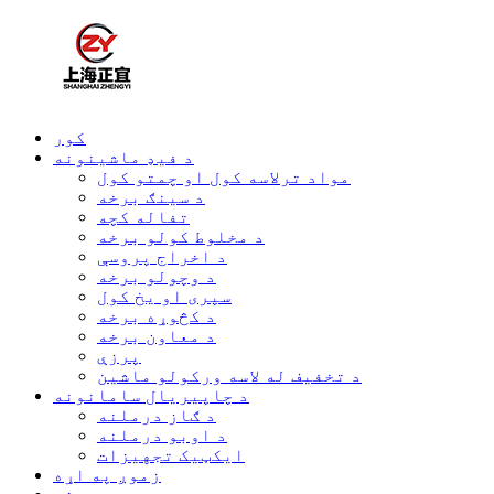
کور
د فیډ ماشینونه
مواد ترلاسه کول او چمتو کول
د سینګ برخه
تفاله کچه
د مخلوط کولو برخه
د اخراج پروسې
د وچولو برخه
سپری او یخ کول
د کڅوړه برخه
د معاون برخه
پرزې
د تخفیف له لاسه ورکولو ماشین
د چاپیریال سامانونه
د ګاز درملنه
د اوبو درملنه
ایکټیک تجهیزات
زموږ په اړه