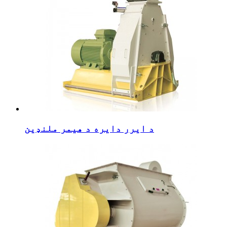
د ایرر دایره د هیمر ملنډین