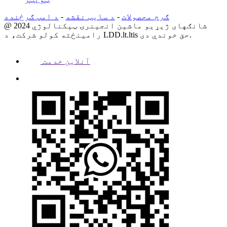
ګرم محصولات
-
د سایټ نقشه
-
د امپ ګرځنده
@ 2024 شانګهای ژیړیو ماشین انجینرۍ ټیکنالوژي
رامینځته کولو شرکت، د LDD.lt.ltis حق خوندي دی.
آنلاین خدمت