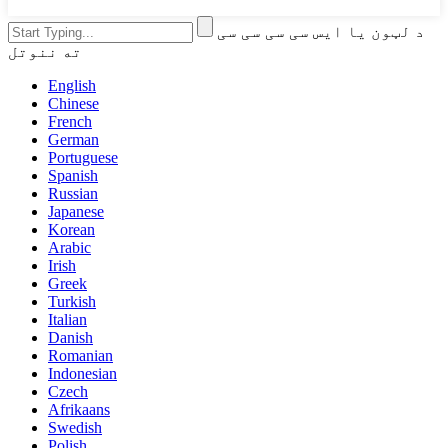
د لټون یا ایس سی سی سی سی
ته ننوتل
English
Chinese
French
German
Portuguese
Spanish
Russian
Japanese
Korean
Arabic
Irish
Greek
Turkish
Italian
Danish
Romanian
Indonesian
Czech
Afrikaans
Swedish
Polish