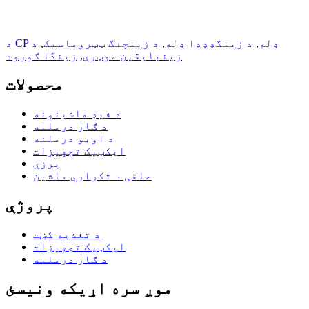
د CP ډله
,
د زینگډډډا ډله
,
د زینچنگ ټټروماسیک
,
د
زینبایقین موټرې
,
زینگا ګوروه
محصولات
د فیډ ماشینونه
د ګاز درملنه
د اوبو درملنه
ایکټیک تجهیزات
پرزې
حلقې د تکراري ماشین
پروژې
د تغذیه کښت
ایکټیک تجهیزات
د ګاز درملنه
موږ سره اړیکه ونیسئ