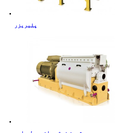
پلیریزر
د قیمت نرخ پراخه ډول هامر