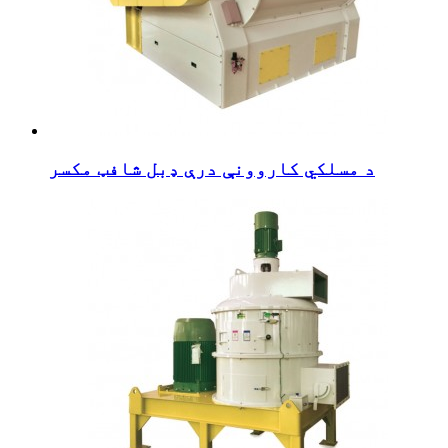
د مسلکي کاروونې درې ډبل شافټ مکسر