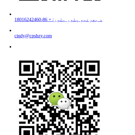
د بهرنیو پلور پلور: + 86-18016242460
cindy@cpshzy.com