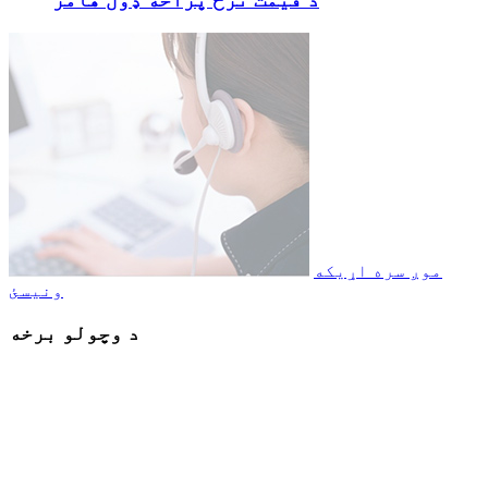
موږ سره اړیکه
ونیسئ
د وچولو برخه