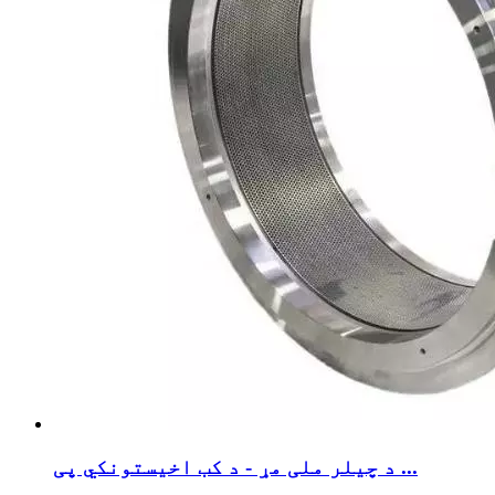
د چیلر ملی مړ - د کب اخیستونکي پی ...