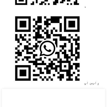
د
واټس اپ