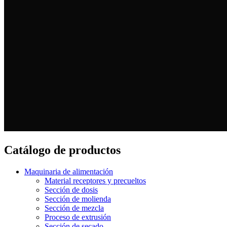
Catálogo de productos
Maquinaria de alimentación
Material receptores y precueltos
Sección de dosis
Sección de molienda
Sección de mezcla
Proceso de extrusión
Sección de secado