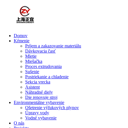
Domov
Kŕmenie
Príjem a zakazovanie materiálu
Dávkovacia časť
Mletie
Miešačka
Proces extrudovania
Sušenie
Postriekanie a chladenie
Sekcia vrecka
Asistent
Náhradné diely
Die renovuje stroj
Environmentálne vybavenie
Ošetrenie výfukových plynov
Úpravy vody
Vodné vybavenie
O nás