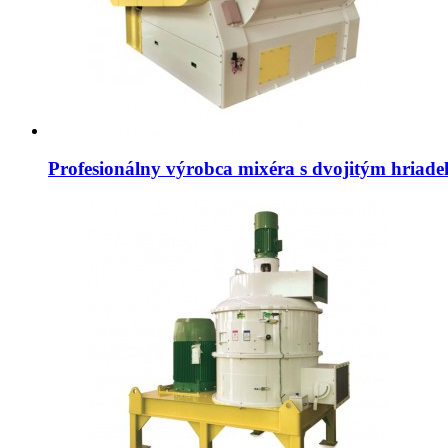
Profesionálny výrobca mixéra s dvojitým hriad