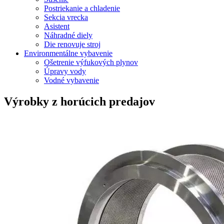
Postriekanie a chladenie
Sekcia vrecka
Asistent
Náhradné diely
Die renovuje stroj
Environmentálne vybavenie
Ošetrenie výfukových plynov
Úpravy vody
Vodné vybavenie
Výrobky z horúcich predajov