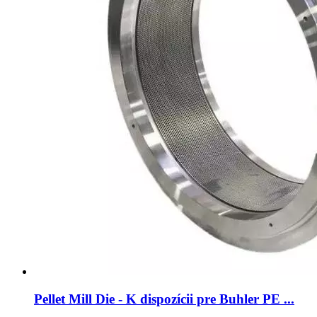
Pellet Mill Die - K dispozícii pre Buhler PE ...