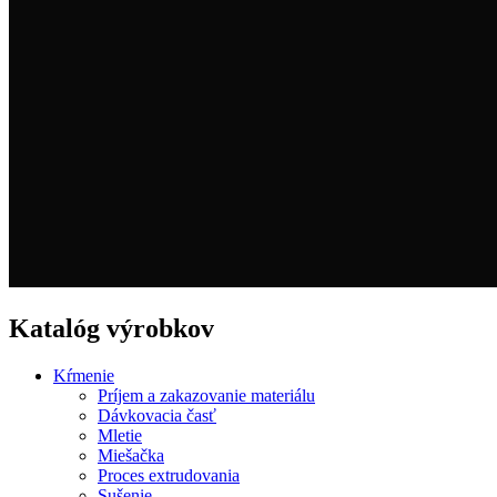
Katalóg výrobkov
Kŕmenie
Príjem a zakazovanie materiálu
Dávkovacia časť
Mletie
Miešačka
Proces extrudovania
Sušenie