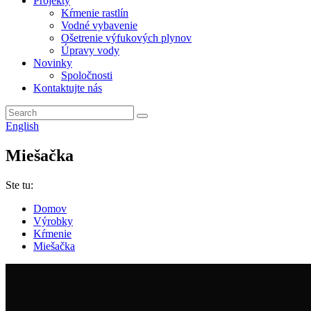
Projekty
Kŕmenie rastlín
Vodné vybavenie
Ošetrenie výfukových plynov
Úpravy vody
Novinky
Spoločnosti
Kontaktujte nás
English
Miešačka
Ste tu:
Domov
Výrobky
Kŕmenie
Miešačka