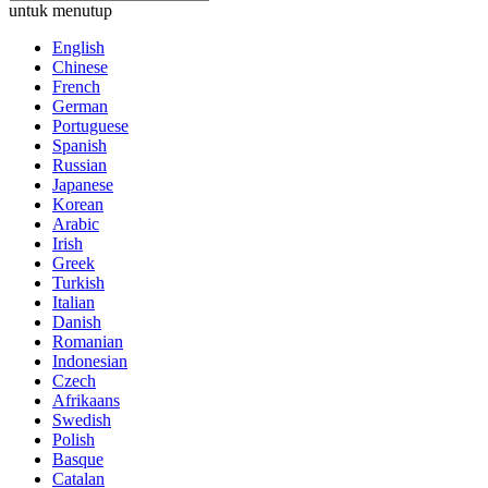
untuk menutup
English
Chinese
French
German
Portuguese
Spanish
Russian
Japanese
Korean
Arabic
Irish
Greek
Turkish
Italian
Danish
Romanian
Indonesian
Czech
Afrikaans
Swedish
Polish
Basque
Catalan