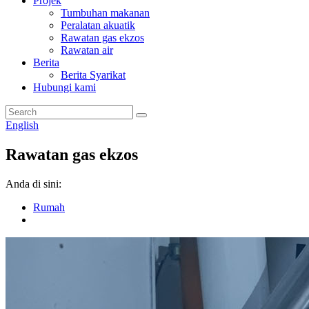
Projek
Tumbuhan makanan
Peralatan akuatik
Rawatan gas ekzos
Rawatan air
Berita
Berita Syarikat
Hubungi kami
English
Rawatan gas ekzos
Anda di sini:
Rumah