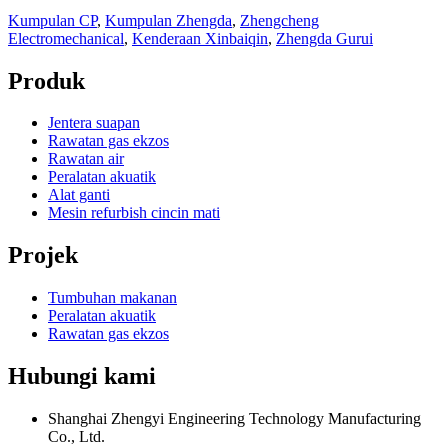
Kumpulan CP
,
Kumpulan Zhengda
,
Zhengcheng
Electromechanical
,
Kenderaan Xinbaiqin
,
Zhengda Gurui
Produk
Jentera suapan
Rawatan gas ekzos
Rawatan air
Peralatan akuatik
Alat ganti
Mesin refurbish cincin mati
Projek
Tumbuhan makanan
Peralatan akuatik
Rawatan gas ekzos
Hubungi kami
Shanghai Zhengyi Engineering Technology Manufacturing
Co., Ltd.