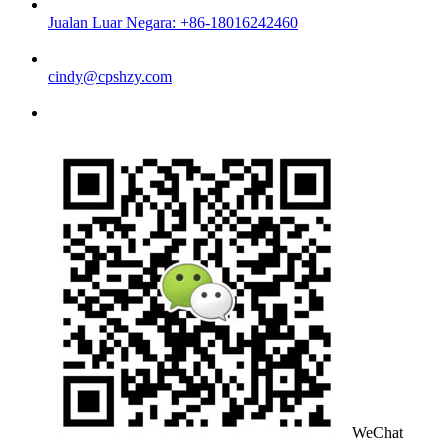
Jualan Luar Negara: +86-18016242460
cindy@cpshzy.com
WeChat