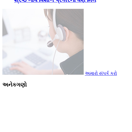
અમારો સંપર્ક કરો
અનેકગણો