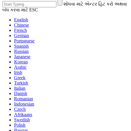
શોધવા માટે એન્ટર હિટ કરો અથવા
બંધ કરવા માટે ESC
English
Chinese
French
German
Portuguese
Spanish
Russian
Japanese
Korean
Arabic
Irish
Greek
Turkish
Italian
Danish
Romanian
Indonesian
Czech
Afrikaans
Swedish
Polish
Basque