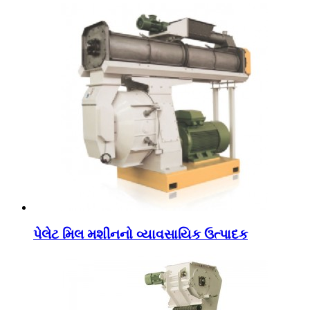
પેલેટ મિલ મશીનનો વ્યાવસાયિક ઉત્પાદક