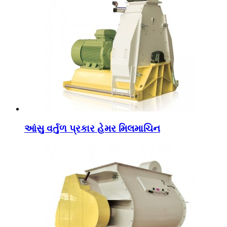
આંસુ વર્તુળ પ્રકાર હેમર મિલમાચિન