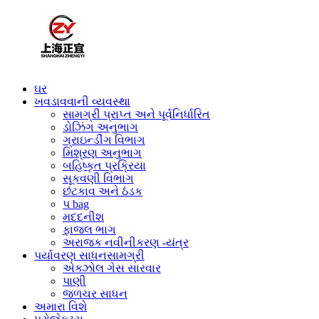
ઘર
ખવડાવવાની વ્યવસ્થા
સામગ્રી પ્રાપ્ત અને પૂર્વનિર્ધારિત
ડોઝિંગ અનુભાગ
ગ્રાઇન્ડીંગ વિભાગ
મિશ્રણ અનુભાગ
બહિષ્કૃત પ્રક્રિયા
સૂકવણી વિભાગ
છંટકાવ અને ઠંડક
પ bag
મદદનીશ
ફાજલ ભાગ
અરાજક નવીનીકરણ -યંત્ર
પર્યાવરણ સાધનસામગ્રી
એક્ઝોલ ગેસ સારવાર
પાણી
જળચર સાધન
અમારા વિશે