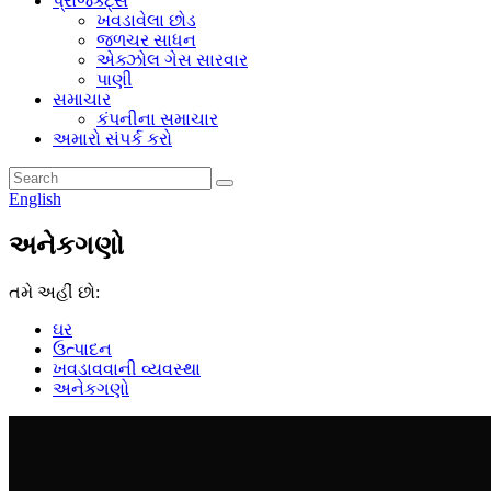
પ્રોજેક્ટ્સ
ખવડાવેલા છોડ
જળચર સાધન
એક્ઝોલ ગેસ સારવાર
પાણી
સમાચાર
કંપનીના સમાચાર
અમારો સંપર્ક કરો
English
અનેકગણો
તમે અહીં છો:
ઘર
ઉત્પાદન
ખવડાવવાની વ્યવસ્થા
અનેકગણો