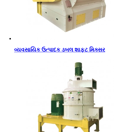
વ્યવસાયિક ઉત્પાદક ડબલ શાફ્ટ મિક્સર