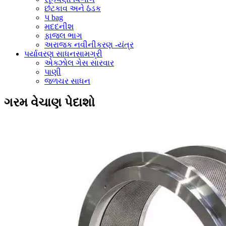
છંટકાવ અને ઠંડક
પ bag
મદદનીશ
ફાજલ ભાગ
અરાજક નવીનીકરણ -યંત્ર
પર્યાવરણ સાધનસામગ્રી
એક્ઝોલ ગેસ સારવાર
પાણી
જળચર સાધન
ગરમ વેચાણ પેદાશો