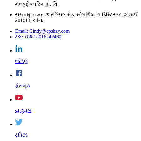
મેન્યુફેક્ચરિંગ કું., લિ.
સરનામું: નંબર 29 રોંગ્સિંગ રોડ, સોંગજિયાંગ ડિસ્ટ્રિક્ટ, શાંઘાઈ
201613, ચીન.
Email: Cindy@cpshzy.com
ટેલ: +86-18016242460
જોડેલું
ફેસબુક
યુ ટ્યુબ
ટ્વિટર