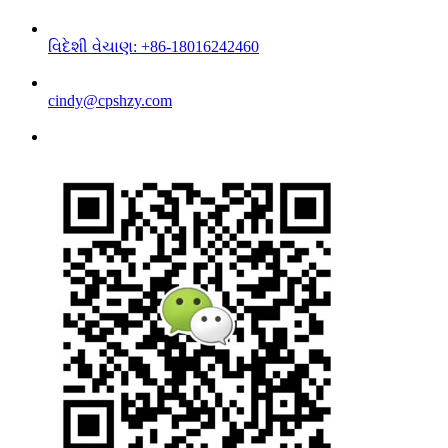
વિદેશી વેચાણ: +86-18016242460
cindy@cpshzy.com