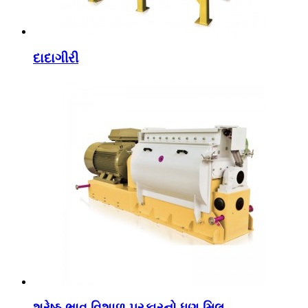
દાદાગીરી
શ્રેષ્ઠ ભાવ વિશાળ પ્રકારનો ધણ મિલ