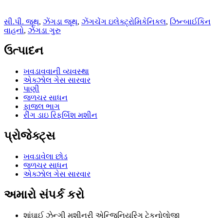
સી.પી. જૂથ
,
ઝેંગડા જૂથ
,
ઝેંગચેંગ ઇલેક્ટ્રોમિકેનિકલ
,
ઝિન્બાઈકિન
વાહનો
,
ઝેંગડા ગુરુ
ઉત્પાદન
ખવડાવવાની વ્યવસ્થા
એક્ઝોલ ગેસ સારવાર
પાણી
જળચર સાધન
ફાજલ ભાગ
રીંગ ડાઇ રિફર્બિશ મશીન
પ્રોજેક્ટ્સ
ખવડાવેલા છોડ
જળચર સાધન
એક્ઝોલ ગેસ સારવાર
અમારો સંપર્ક કરો
શાંઘાઈ ઝેન્ગી મશીનરી એન્જિનિયરિંગ ટેકનોલોજી