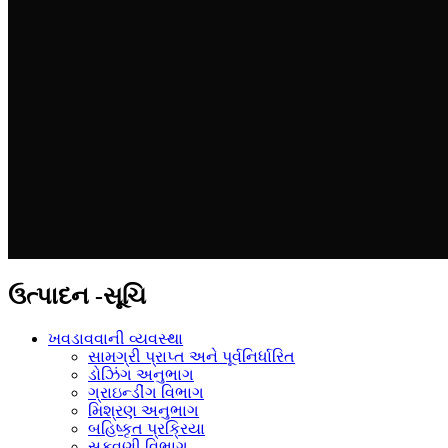
ઉત્પાદન -સૂચિ
ખવડાવવાની વ્યવસ્થા
સામગ્રી પ્રાપ્ત અને પૂર્વનિર્ધારિત
ડોઝિંગ અનુભાગ
ગ્રાઇન્ડીંગ વિભાગ
મિશ્રણ અનુભાગ
બહિષ્કૃત પ્રક્રિયા
સૂકવણી વિભાગ