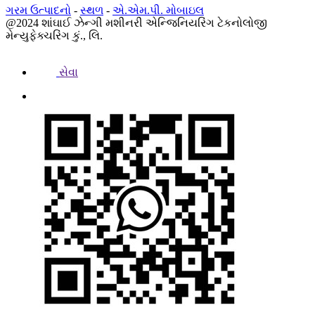
ગરમ ઉત્પાદનો
-
સ્થળ
-
એ.એમ.પી. મોબાઇલ
@2024 શાંઘાઈ ઝેન્ગી મશીનરી એન્જિનિયરિંગ ટેકનોલોજી
મેન્યુફેક્ચરિંગ કું., લિ.
સેવા