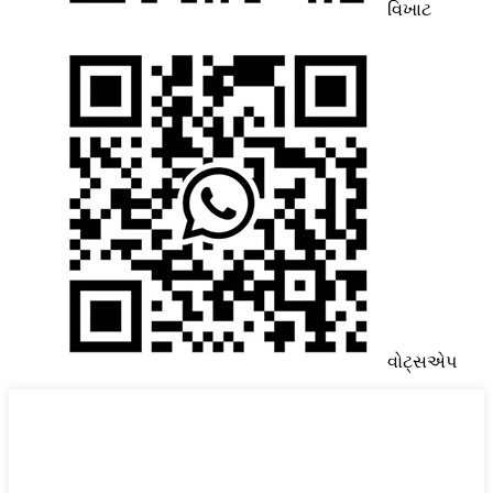
વિખાટ
વોટ્સએપ