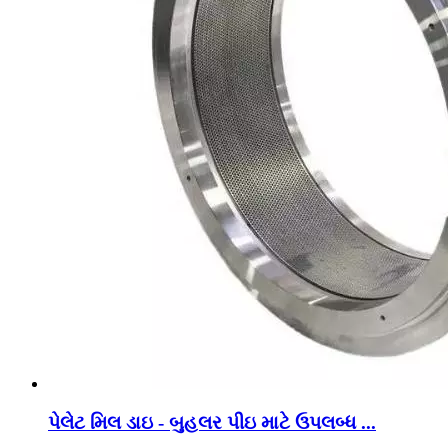
પેલેટ મિલ ડાઇ - બુહલર પીઇ માટે ઉપલબ્ધ ...