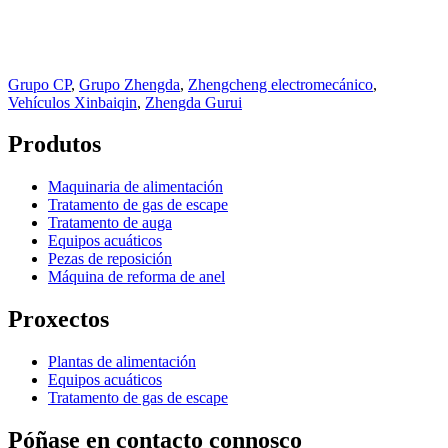
Grupo CP
,
Grupo Zhengda
,
Zhengcheng electromecánico
,
Vehículos Xinbaiqin
,
Zhengda Gurui
Produtos
Maquinaria de alimentación
Tratamento de gas de escape
Tratamento de auga
Equipos acuáticos
Pezas de reposición
Máquina de reforma de anel
Proxectos
Plantas de alimentación
Equipos acuáticos
Tratamento de gas de escape
Póñase en contacto connosco