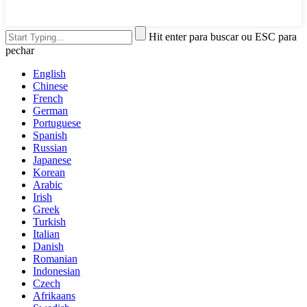
Hit enter para buscar ou ESC para
pechar
English
Chinese
French
German
Portuguese
Spanish
Russian
Japanese
Korean
Arabic
Irish
Greek
Turkish
Italian
Danish
Romanian
Indonesian
Czech
Afrikaans