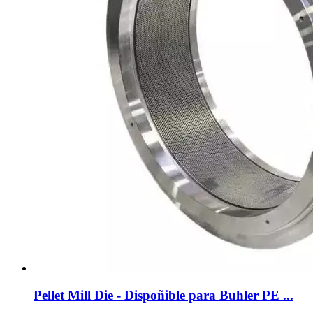
Pellet Mill Die - Dispoñible para Buhler PE ...