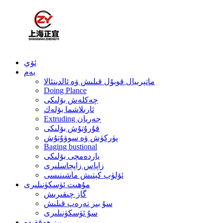
ئۆي
يەم
ماتېرىيال قوبۇل قىلىش ۋە ئالدىنئالا
Doing Plance
چەكلەش بۆلىكى
ئارىلاشما بۆلەك
Extruding جەريان
قۇرۇتۇش بۆلىكى
پۈركۈش ۋە سوۋۇتۇش
Baging bustional
ياردەمچى بۆلىكى
زاپاس زاپچاسلىرى
ئۆلۈپ كېتىش ماشىنىسى
مۇھىت ئۈسكۈنىلىرى
گاز چىقىرىش
سۇ بىر تەرەپ قىلىش
سۇ ئۈسكۈنىلىرى
بىز ھەققىدە