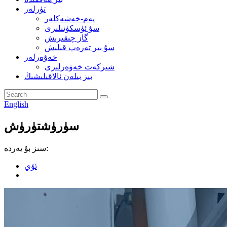
تۈرلەر
يەم-خەشەكلەر
سۇ ئۈسكۈنىلىرى
گاز چىقىرىش
سۇ بىر تەرەپ قىلىش
خەۋەرلەر
شىركەت خەۋەرلىرى
بىز بىلەن ئالاقىلىشىڭ
English
سۈرۈشتۈرۈش
سىز بۇ يەردە:
ئۆي