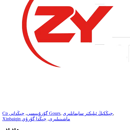
,
جېڭكېڭ ئېلېكتر سايمانلىرى
,
جېڭدانى Gours
Cp گۇرۇپپىسى
,
Xinbaiqin ماشىنىلىرى
,
جېڭدا گۇرۇي