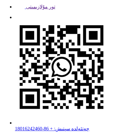
تور مۇلازىمىتى
چەتئەلدە سېتىش: + 86-18016242460