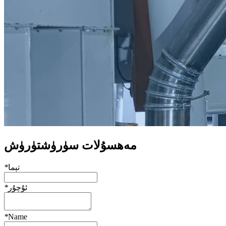
مەھسۇلات سۈرۈشتۈرۈش
تېما
*
ئۇچۇر
*
*
Name