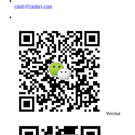
cindy@cpshzy.com
Wechat