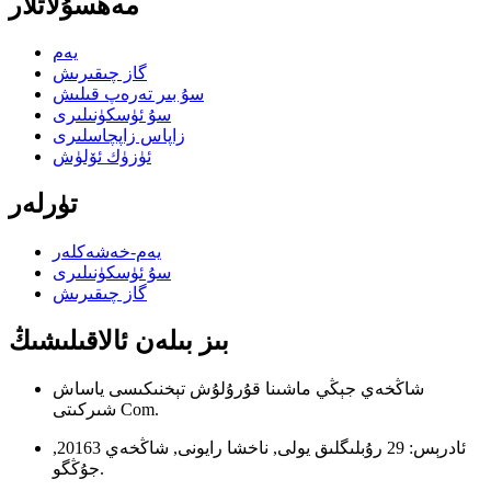
مەھسۇلاتلار
يەم
گاز چىقىرىش
سۇ بىر تەرەپ قىلىش
سۇ ئۈسكۈنىلىرى
زاپاس زاپچاسلىرى
ئۈزۈك ئۆلۈش
تۈرلەر
يەم-خەشەكلەر
سۇ ئۈسكۈنىلىرى
گاز چىقىرىش
بىز بىلەن ئالاقىلىشىڭ
شاڭخەي جېڭي ماشىنا قۇرۇلۇش تېخنىكىسى ياساش
شىركىتى Com.
ئادرېس: 29 رۇبلىگلىق يولى, ناخشا رايونى, شاڭخەي 20163,
جۇڭگو.