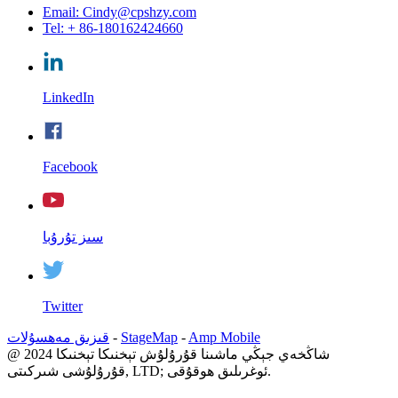
Email: Cindy@cpshzy.com
Tel: + 86-180162424660
LinkedIn
Facebook
سىز تۇرۇبا
Twitter
Amp Mobile
-
StageMap
-
قىزىق مەھسۇلات
@ 2024 شاڭخەي جېڭي ماشىنا قۇرۇلۇش تېخنىكا تېخنىكا
قۇرۇلۇشى شىركىتى, LTD; ئوغرىلىق ھوقۇقى.