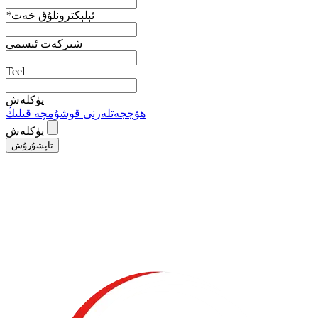
ئېلېكترونلۇق خەت
*
شىركەت ئىسمى
Teel
يۈكلەش
ھۆججەتلەرنى قوشۇمچە قىلىڭ
يۈكلەش
تاپشۇرۇش