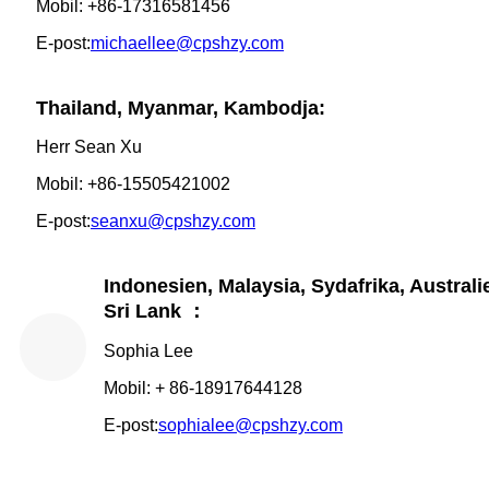
Mobil: +86-17316581456
E-post:
michaellee@cpshzy.com
Thailand, Myanmar, Kambodja:
Herr Sean Xu
Mobil: +86-15505421002
E-post:
seanxu@cpshzy.com
Indonesien, Malaysia, Sydafrika, Austral
Sri Lank ：
Sophia Lee
Mobil: + 86-18917644128
E-post:
sophialee@cpshzy.com