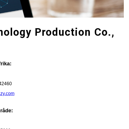
ology Production Co.,
rika:
242460
zy.com
råde: