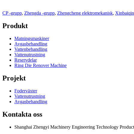
CP -grupp
,
Zhengda -grupp
,
Zhengcheng elektromekanisk
,
Xinbaiqin
Produkt
Matningsmaskiner
Avgasbehandling
Vattenbehandling
Vattenutrustning
Reservdelar
Ring Die Renover Machine
Projekt
Foderväxter
Vattenutrustning
Avgasbehandling
Kontakta oss
Shanghai Zhengyi Machinery Engineering Technology Producti