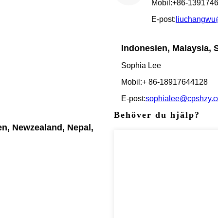
Mobil:+86-139174
E-post:
liuchangwu
Indonesien, Malaysia, S
Sophia Lee
Mobil:+ 86-18917644128
E-post:
sophialee@cpshzy.
Behöver du hjälp?
ien, Newzealand, Nepal,