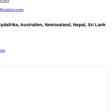
65202
@cpshzy.com
ydafrika, Australien, Newzealand, Nepal, Sri Lank
com