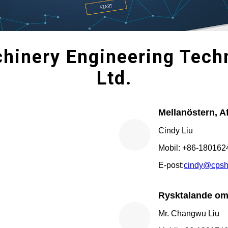
hinery Engineering Techn
Ltd.
Mellanöstern, Af
Cindy Liu
Mobil: +86-18016
E-post:
cindy@cpsh
Rysktalande om
Mr. Changwu Liu