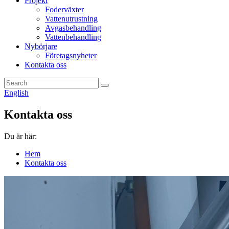
Projekt
Foderväxter
Vattenutrustning
Avgasbehandling
Vattenbehandling
Nybörjare
Företagsnyheter
Kontakta oss
English
Kontakta oss
Du är här:
Hem
Kontakta oss